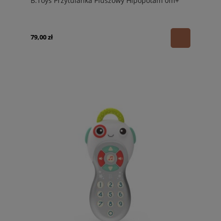
B.Toys Przytulanka Pluszowy Hipopotam 0m+
79,00 zł