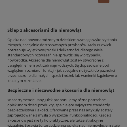
Sklep z akcesoriami dla niemowląt
Opieka nad nowonarodzonym dzieckiem wymaga wykorzystania
różnych, specjalnie dostosowanych przyborów. Mały człowiek
potrzebuje wyjątkowej troski i delikatności, dlatego wiele
standardowych rozwiązań nie sprawdzi się w przypadku
noworodka. Akcesoria dla niemowląt zostały stworzone z
uwzględnieniem potrzeb najmłodszych. Są dopasowane pod
względem rozmiaru i funkcji - jak specjalne nożyczki do paznokci
przeznaczone dla małych rączek i nóżek lub wanienki kąpielowe o
idealnym rozmiarze.
Bezpieczne i niezawodne akcesoria dla niemowląt
W asortymencie Rany Julek proponujemy różne potrzebne
opiekunom dzieci produkty, spełniające najwyższe standardy
bezpieczeństwa i jakości. Oferowane przez nas artykuły zostały
zaprojektowane z myślą o wygodzie i funkcjonalności. Każde z
akcesoriów jest nie tylko praktyczne, ale także atrakcyjne
wizualnie. Sprawia to, że codzienna opieka nad niemowlęciem staje