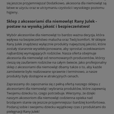
się jeszcze przyjemniejsza! Dodatkowo, akcesoria dla niemowląt są
łatwe w użyciu oraz w utrzymaniu czystości i wysokiego poziomu
higieny.
Sklep z akcesoriami dla niemowląt Rany Julek -
postaw na wysoką jakość i bezpieczeństwo!
Wybór akcesoriów dla niemowląt to bardzo ważna decyzja, która
wpływa na bezpieczeństwo malucha oraz Twój komfort. W sklepie
Rany Julek znajdziesz wyłącznie produkty najwyższej jakości, które
zostały starannie wyselekcjonowane, aby sprostać oczekiwaniom
najbardziej wymagających rodziców. Nasza oferta obejmuje
akcesoria dla niemowląt od renomowanych producentów, którzy
cieszą się zaufaniem rodziców na całym świecie. Jako profesjonalny
sklep z akcesoriami dla niemowląt dbamy także o to, aby każde
zamówienie było realizowane sprawnie i terminowo, a nasze
produkty były dostępne w atrakcyjnych cenach.
Zapraszamy do zapoznania się z pełną ofertą naszego sklepu z
akcesoriami dla niemowląt i wybrania produktów, które zapewnią
Twojemu dziecku to, czego potrzebuje. Wierzymy, że dzięki
naszym akcesoriom dla niemowląt codzienna opieka nad
brzdącem stanie się jeszcze przyjemniejsza i bardziej komfortowa.
Podaruj sobie i swojemu dziecku wyjątkowy czas z produktami do
pielęgnacji Rany Julek!