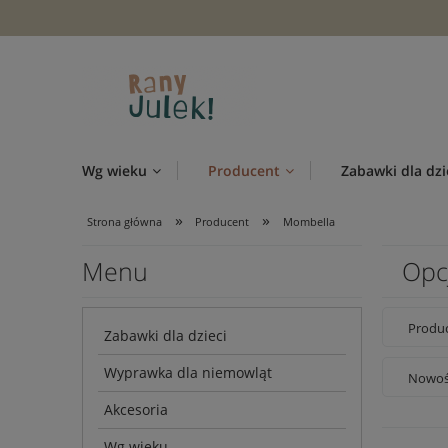
Wg wieku
Producent
Zabawki dla dzi
»
»
Strona główna
Producent
Mombella
Menu
Opc
Produc
Zabawki dla dzieci
Wyprawka dla niemowląt
Nowość
Akcesoria
Wg wieku