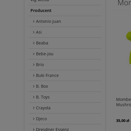
Mom
Producent
Antonio Juan
Asi
Beaba
Bebe-jou
Brio
Buki France
B. Box
B. Toys
Mombel
Mushro
Crayola
Djeco
35,00 zł
Dresdner Essenz