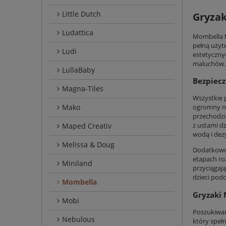
Little Dutch
Gryza
Ludattica
Mombella t
pełną użyt
Ludi
estetyczny
maluchów.
LullaBaby
Bezpiecz
Magna-Tiles
Wszystkie 
Mako
ogromny na
przechodzi
z ustami dz
Maped Creativ
wodą i dez
Melissa & Doug
Dodatkowo,
etapach roz
Miniland
przyciągaj
dzieci pod
Mombella
Gryzaki 
Mobi
Poszukiwan
Nebulous
który speł