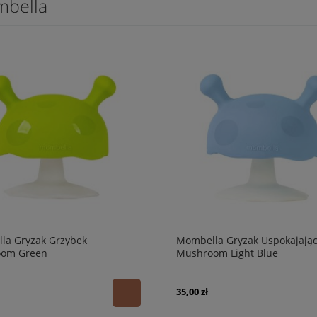
bella
la Gryzak Grzybek
Mombella Gryzak Uspokajają
om Green
Mushroom Light Blue
35,00 zł