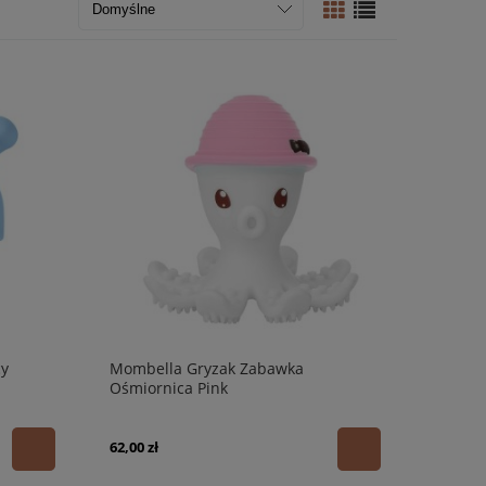
cy
Mombella Gryzak Zabawka
Ośmiornica Pink
62,00 zł