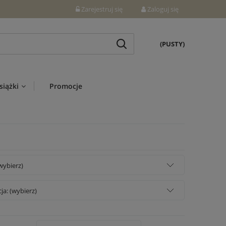
Zarejestruj się
Zaloguj się
(PUSTY)
siążki
Promocje
wybierz)
a: (wybierz)