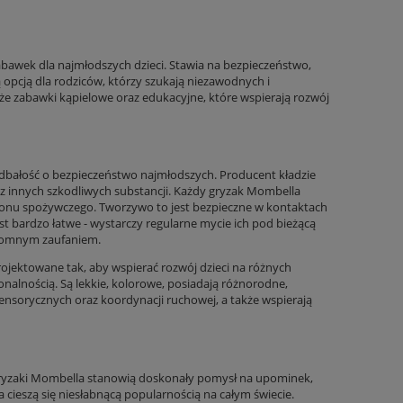
zabawek dla najmłodszych dzieci. Stawia na bezpieczeństwo,
 opcją dla rodziców, którzy szukają niezawodnych i
kże zabawki kąpielowe oraz edukacyjne, które wspierają rozwój
dbałość o bezpieczeństwo najmłodszych. Producent kładzie
z innych szkodliwych substancji. Każdy gryzak Mombella
ikonu spożywczego. Tworzywo to jest bezpieczne w kontaktach
st bardzo łatwe - wystarczy regularne mycie ich pod bieżącą
ogromnym zaufaniem.
jektowane tak, aby wspierać rozwój dzieci na różnych
onalnością. Są lekkie, kolorowe, posiadają różnorodne,
nsorycznych oraz koordynacji ruchowej, a także wspierają
 Gryzaki Mombella stanowią doskonały pomysł na upominek,
 cieszą się niesłabnącą popularnością na całym świecie.