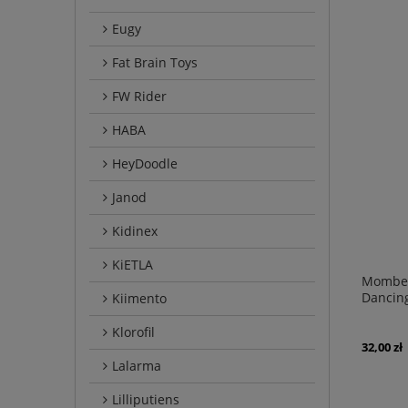
Eugy
Fat Brain Toys
FW Rider
HABA
HeyDoodle
Janod
Kidinex
KiETLA
Mombell
Dancing
Kiimento
Klorofil
32,00 zł
Lalarma
Lilliputiens