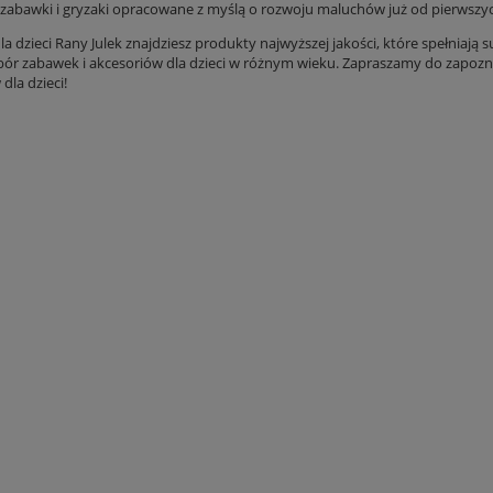
 zabawki i gryzaki opracowane z myślą o rozwoju maluchów już od pierwszych
dla dzieci Rany Julek znajdziesz produkty najwyższej jakości, które spełni
bór zabawek i akcesoriów dla dzieci w różnym wieku. Zapraszamy do zapozn
dla dzieci!