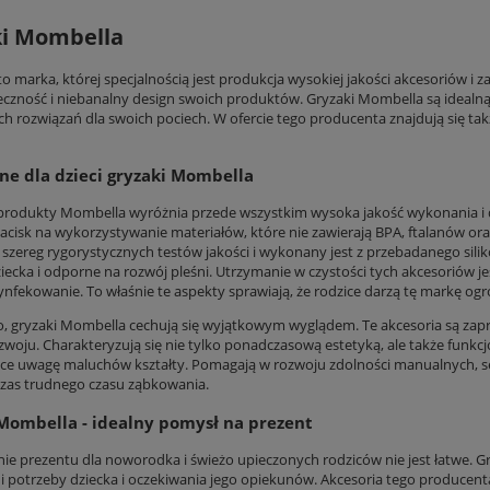
ki Mombella
o marka, której specjalnością jest produkcja wysokiej jakości akcesoriów i 
eczność i niebanalny design swoich produktów. Gryzaki Mombella są idealną
ch rozwiązań dla swoich pociech. W ofercie tego producenta znajdują się ta
ne dla dzieci gryzaki Mombella
produkty Mombella wyróżnia przede wszystkim wysoka jakość wykonania i 
cisk na wykorzystywanie materiałów, które nie zawierają BPA, ftalanów ora
 szereg rygorystycznych testów jakości i wykonany jest z przebadanego sil
iecka i odporne na rozwój pleśni. Utrzymanie w czystości tych akcesoriów je
ynfekowanie. To właśnie te aspekty sprawiają, że rodzice darzą tę markę 
 gryzaki Mombella cechują się wyjątkowym wyglądem. Te akcesoria są zapro
woju. Charakteryzują się nie tylko ponadczasową estetyką, ale także funkcj
ące uwagę maluchów kształty. Pomagają w rozwoju zdolności manualnych, se
czas trudnego czasu ząbkowania.
Mombella - idealny pomysł na prezent
ie prezentu dla noworodka i świeżo upieczonych rodziców nie jest łatwe.
ni potrzeby dziecka i oczekiwania jego opiekunów. Akcesoria tego producenta