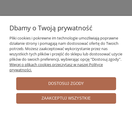
Dbamy o Twoją prywatność
Pliki cookies i pokrewne im technologie umożliwiają poprawne
działanie strony i pomagają nam dostosować ofertę do Twoich
potrzeb. Możesz zaakceptować wykorzystanie przez nas
wszystkich tych plików i przejść do sklepu lub dostosować użycie
plików do swoich preferencji, wybierając opcję "Dostosuj zgody".
Więcej o plikach cookies przeczytasz w naszej Polityce
prywatności.
DOSTOSUJ ZGODY
The Swim Essentials Rękawki do Pływania Safari
2-6 Lat
ZAAKCEPTUJ WSZYSTKIE
34,20 zł
Cena regularna:
38,00 zł
Najniższa cena:
38,00 zł