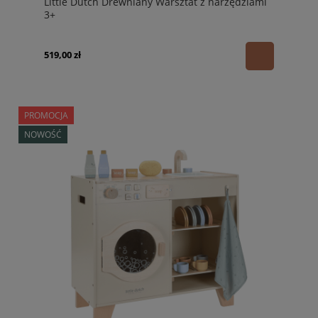
Little Dutch Drewniany Warsztat z narzędziami
3+
519,00 zł
PROMOCJA
NOWOŚĆ