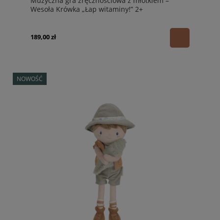
Muzyczna gra zręcznościowa z młotkiem –
Wesoła Krówka „Łap witaminy!” 2+
189,00 zł
NOWOŚĆ