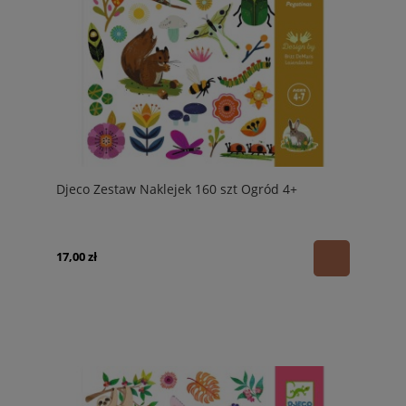
Djeco Zestaw Naklejek 160 szt Ogród 4+
17,00 zł