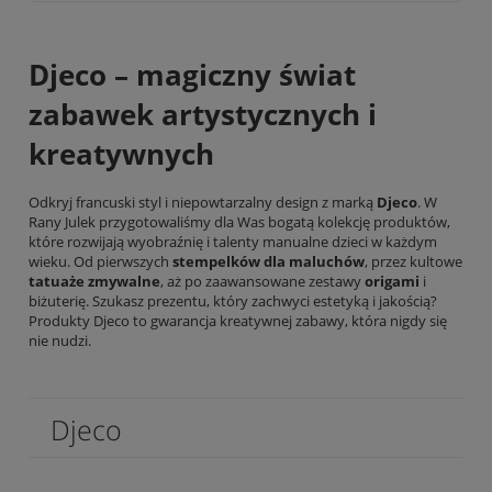
Djeco – magiczny świat
zabawek artystycznych i
kreatywnych
Odkryj francuski styl i niepowtarzalny design z marką
Djeco
. W
Rany Julek przygotowaliśmy dla Was bogatą kolekcję produktów,
które rozwijają wyobraźnię i talenty manualne dzieci w każdym
wieku. Od pierwszych
stempelków dla maluchów
, przez kultowe
tatuaże zmywalne
, aż po zaawansowane zestawy
origami
i
biżuterię. Szukasz prezentu, który zachwyci estetyką i jakością?
Produkty Djeco to gwarancja kreatywnej zabawy, która nigdy się
nie nudzi.
Djeco