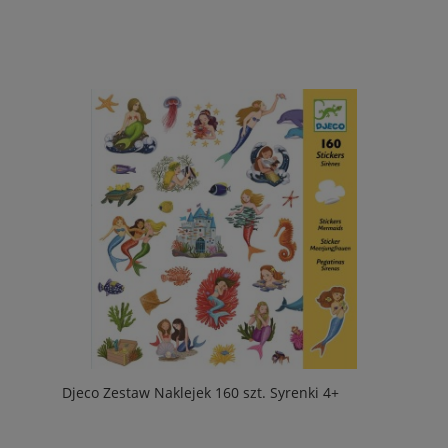
Djeco Zestaw Naklejek 160 szt. Syrenki 4+