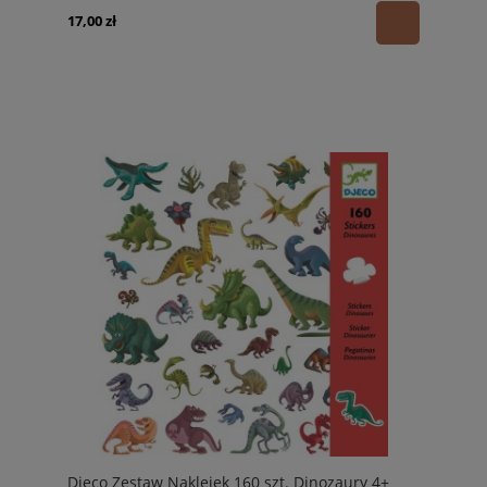
17,00 zł
Djeco Zestaw Naklejek 160 szt. Dinozaury 4+