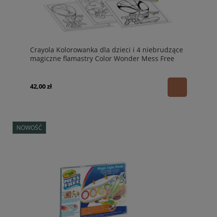
Crayola Kolorowanka dla dzieci i 4 niebrudzące
magiczne flamastry Color Wonder Mess Free
Spidey i super-kumple 3+
42,00 zł
NOWOŚĆ