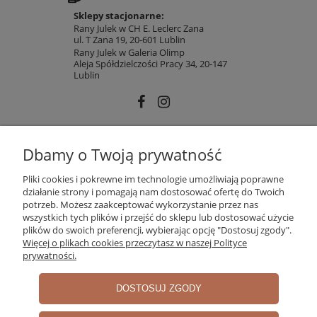
Sklepy stacjonarne:
Rany Julek w CH E. Leclerc Zana
ul. T Zana 19, 20-601 Lublin
Rany Julek w Galeria Olimp
Aleja Spółdzielczości Pracy 34, 20-147
Lublin
INFORMACJE
Dbamy o Twoją prywatność
Pliki cookies i pokrewne im technologie umożliwiają poprawne
działanie strony i pomagają nam dostosować ofertę do Twoich
MOJE KONTO
potrzeb. Możesz zaakceptować wykorzystanie przez nas
wszystkich tych plików i przejść do sklepu lub dostosować użycie
plików do swoich preferencji, wybierając opcję "Dostosuj zgody".
Więcej o plikach cookies przeczytasz w naszej Polityce
PŁATNOŚCI I DOSTAWA
prywatności.
DOSTOSUJ ZGODY
O NAS