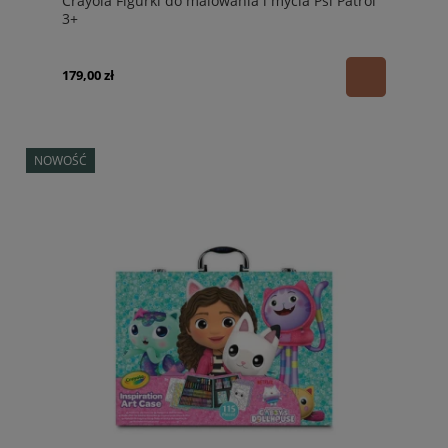
Crayola Figurki do malowania i mycia Psi Patrol
3+
179,00 zł
NOWOŚĆ