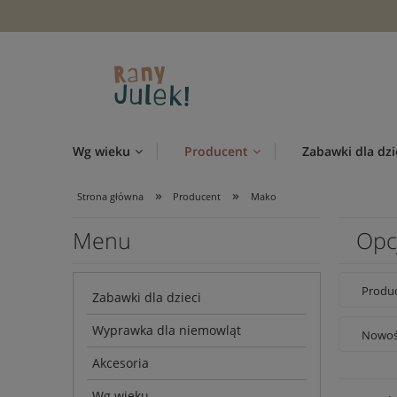
Wg wieku
Producent
Zabawki dla dzi
»
»
Strona główna
Producent
Mako
Menu
Opc
Produc
Zabawki dla dzieci
Wyprawka dla niemowląt
Nowość
Akcesoria
Wg wieku