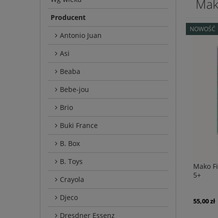
Ma
Producent
NOWOŚĆ
Antonio Juan
Asi
Beaba
Bebe-jou
Brio
Buki France
B. Box
B. Toys
Mako F
5+
Crayola
Djeco
55,00 zł
Dresdner Essenz