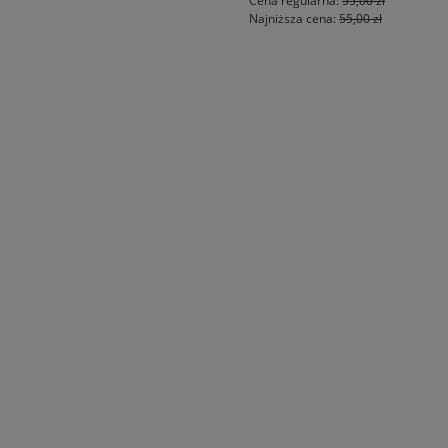
Cena regularna:
55,00 zł
Najniższa cena:
55,00 zł