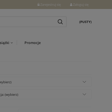
Zarejestruj się
Zaloguj się
(PUSTY)
siążki
Promocje
wybierz)
a: (wybierz)