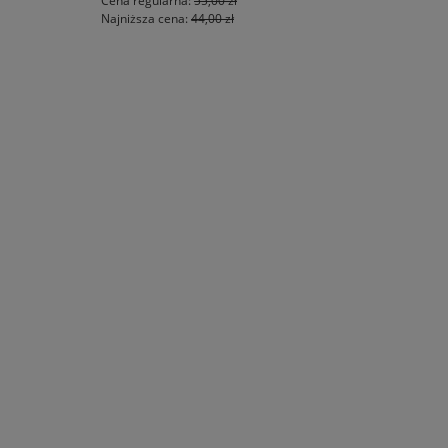
Cena regularna:
55,00 zł
Najniższa cena:
44,00 zł