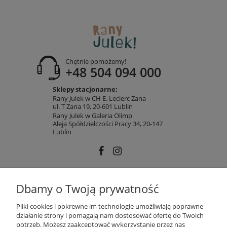
Chętnie pomożemy!
+48 504 094 000
Sklepy stacjonarne:
Rany Julek w CH E. Leclerc Zana
ul. T Zana 19, 20-601 Lublin
Rany Julek w Galeria Olimp
Aleja Spółdzielczości Pracy 34, 20-147
Lublin
INFORMACJE
Dbamy o Twoją prywatność
Pliki cookies i pokrewne im technologie umożliwiają poprawne
działanie strony i pomagają nam dostosować ofertę do Twoich
MOJE KONTO
potrzeb. Możesz zaakceptować wykorzystanie przez nas