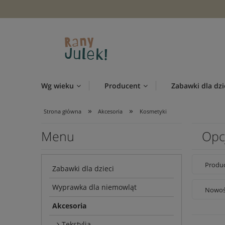
Wg wieku
Producent
Zabawki dla dzi
»
»
Strona główna
Akcesoria
Kosmetyki
Menu
Opc
Produc
Zabawki dla dzieci
Wyprawka dla niemowląt
Nowość
Akcesoria
Tekstylia