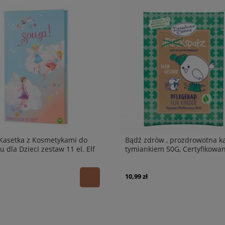
Kasetka z Kosmetykami do
Bądź zdrów , prozdrowotna ką
u dla Dzieci zestaw 11 el. Elf
tymiankiem 50G, Certyfikowa
Kosmetyki Naturalne Dresdn
Essenz
10,99 zł