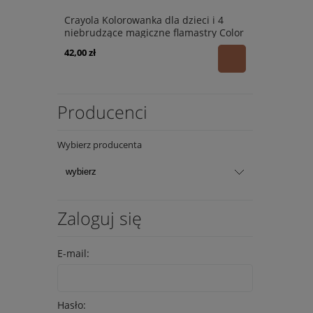
Crayola Kolorowanka dla dzieci i 4
niebrudzące magiczne flamastry Color
Wonder Mess Free Spidey i super-
42,00 zł
kumple 3+
Producenci
Wybierz producenta
Zaloguj się
E-mail:
Hasło: