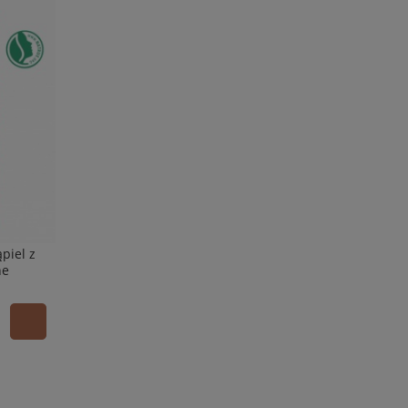
piel z
ne
er