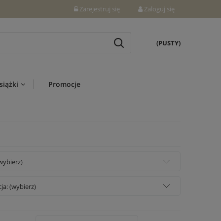
Zarejestruj się
Zaloguj się
(PUSTY)
siążki
Promocje
wybierz)
a: (wybierz)