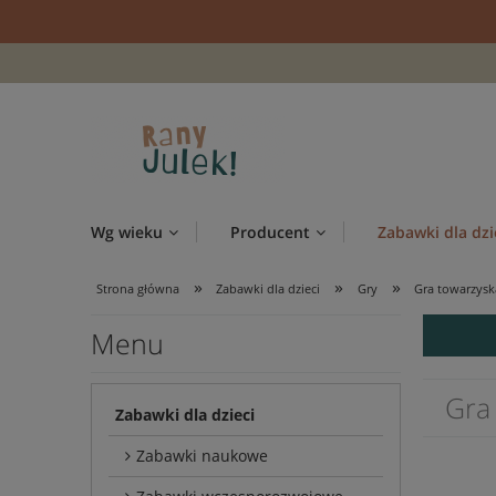
Wg wieku
Producent
Zabawki dla dzi
»
»
»
Strona główna
Zabawki dla dzieci
Gry
Gra towarzysk
Menu
Gra
Zabawki dla dzieci
Zabawki naukowe