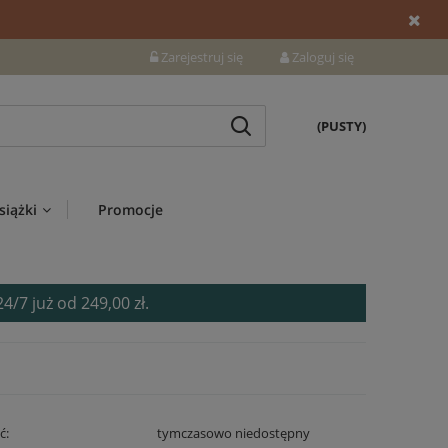
Zarejestruj się
Zaloguj się
(PUSTY)
siążki
Promocje
7 już od 249,00 zł.
ć:
tymczasowo niedostępny