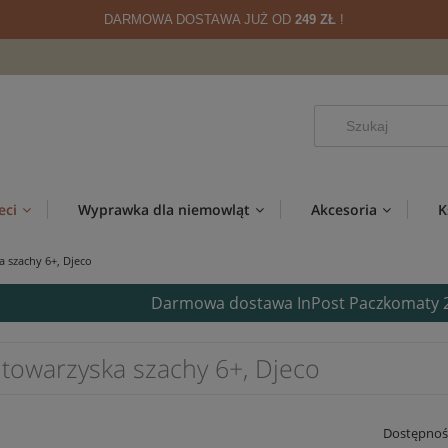
DARMOWA DOSTAWA JUŻ OD
249 ZŁ
!
eci
Wyprawka dla niemowląt
Akcesoria
K
a szachy 6+, Djeco
Darmowa dostawa InPost Paczkomaty 24/
 towarzyska szachy 6+, Djeco
Dostępnoś