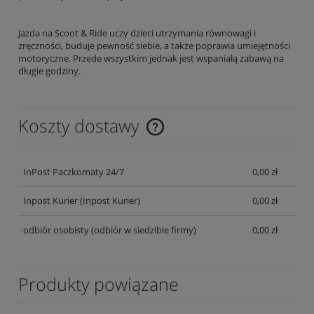
Jazda na Scoot & Ride uczy dzieci utrzymania równowagi i
zręczności, buduje pewność siebie, a także poprawia umiejętności
motoryczne. Przede wszystkim jednak jest wspaniałą zabawą na
długie godziny.
Koszty dostawy
Cena nie zawiera ewentualnych kosztów płatności
InPost Paczkomaty 24/7
0,00 zł
Inpost Kurier
(Inpost Kurier)
0,00 zł
odbiór osobisty
(odbiór w siedzibie firmy)
0,00 zł
Produkty powiązane