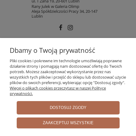
ul. T Zana 19, 20-601 Lublin
Rany Julek w Galeria Olimp
Aleja Spółdzielczości Pracy 34, 20-147
Lublin
INFORMACJE
Dbamy o Twoją prywatność
Pliki cookies i pokrewne im technologie umożliwiają poprawne
działanie strony i pomagają nam dostosować ofertę do Twoich
MOJE KONTO
potrzeb. Możesz zaakceptować wykorzystanie przez nas
wszystkich tych plików i przejść do sklepu lub dostosować użycie
plików do swoich preferencji, wybierając opcję "Dostosuj zgody".
Więcej o plikach cookies przeczytasz w naszej Polityce
PŁATNOŚCI I DOSTAWA
prywatności.
DOSTOSUJ ZGODY
O NAS
ZAAKCEPTUJ WSZYSTKIE