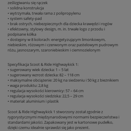
ześlizgiwaniu się rączek
• solidna konstrukcja
• wytrzymała, trwała rama z polipropylenu
• system safety-pad
• brak ostrych, niebezpiecznych dla dziecka krawędzi i rogów
• efektowny, stylowy design, m. in. trwałe logo z przodu i
podpisane kółka
• dostępny w 8 kolorach: energetyzującym limonkowym,
niebieskim, różowym i czerwonym oraz pastelowym pudrowym
różu, jasnoszarym, szaroniebieskim i ciemnozielonym
Specyfikacja Scoot & Ride Highwaykick 1:
• sugerowany wiek dziecka: 1 – 5 lat
• sugerowany wzrost dziecka: 82 – 118 cm
• maksymalne obciążenie: 20 kg na siedzeniu i 50 kg z bieżnikiem
• waga produktu: 2,8 kg
• regulacja wysokości kierownicy: 57 – 64 cm
• regulacja wysokości siedziska: 22,5 – 29 cm
• materiał: aluminium i plastik
Scoot & Ride Highwaykick 1 stworzony został zgodnie z
rygorystycznymi międzynarodowymi normami bezpieczeństwa i
standardami jakości. Zapakowany jest w kartonowe pudełko,
dzięki czemu idealnie sprawdzi się jako prezent.