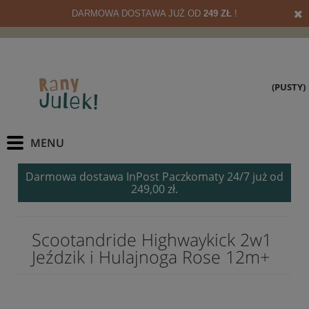
DARMOWA DOSTAWA JUŻ OD
249 ZŁ
!
(PUSTY)
Darmowa dostawa InPost Paczkomaty 24/7 już od
249,00 zł.
Scootandride Highwaykick 2w1
Jeździk i Hulajnoga Rose 12m+