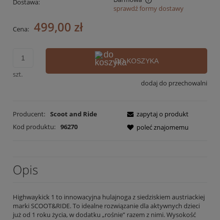
Dostawa:
sprawdź formy dostawy
Cena nie zawiera ewentualnych kosztów płatności
499,00 zł
Cena:
DO KOSZYKA
szt.
dodaj do przechowalni
Producent:
Scoot and Ride
zapytaj o produkt
Kod produktu:
96270
poleć znajomemu
Opis
Highwaykick 1 to innowacyjna hulajnoga z siedziskiem austriackiej
marki SCOOT&RIDE. To idealne rozwiązanie dla aktywnych dzieci
już od 1 roku życia, w dodatku „rośnie” razem z nimi. Wysokość