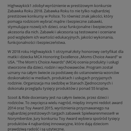
Highwaykick1 zdobył wyróżnienie w prestiżowym konkursie
Zabawka Roku 2018. Zabawka Roku to nie tylko najbardziej
prestiżowe konkursy w Polsce. To również znak jakości, który
pomaga rodzicom wybrać mądre i bezpieczne zabawki,
stymulujące rozwój ich dzieci, oraz funkcjonalne i bezpieczne
akcesoria dla nich. Zabawki i akcesoria są testowane i oceniane
pod względem ich wartości edukacyjnych, jakości wykonania,
funkcjonalności i bezpieczeństwa.
W 2018 roku Highwaykick 1 otrzymał złoty honorowy certyfikat dla
matki i dziecka MCA Honoring Excellence „Moms Choice Award” w
USA. "The Mom's Choice Awards” (MCA) ocenia produkty i usługi
stworzone dla dzieci, rodzin i wychowawców. Program został
uznany na całym świecie za podstawę do ustanowienia wzorców
doskonałości w mediach, produktach i usługach przyjaznych
rodzinie. Organizacja ma siedzibę w Stanach Zjednoczonych i
dokonała przeglądu tysięcy produktów z ponad 55 krajów.
Scoot & Ride doceniany jest na całym świecie, przez dzieci i
rodziców. To zwycięzca wielu nagród, między innymi reddot award
2014 oraz Toy Award 2015, wyróżnienia przyznawanego na
najbardziej prestiżowych targach zabawek Spielwarenmesse® w
Norymberdze. Jury konkursu Toy Award wybiera spośród tysięcy
produktów 4 najbardziej innowacyjne, które dają dzieciom
prawdziwą radość i są użyteczne.