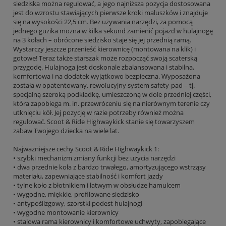
siedziska można regulować, a jego najniższa pozycja dostosowana
jest do wzrostu stawiających pierwsze kroki maluszków i znajduje
się na wysokości 22,5 cm. Bez używania narzędzi, za pomocą
jednego guzika można w kilka sekund zamienić pojazd w hulajnogę
na 3 kołach – obrócone siedzisko staje się jej przednią ramą.
Wystarczy jeszcze przenieść kierownicę (montowana na klik) i
gotowe! Teraz także starszak może rozpocząć swoją scaterską
przygodę. Hulajnoga jest doskonale zbalansowana i stabilna,
komfortowa i na dodatek wyjątkowo bezpieczna. Wyposażona
została w opatentowany, rewolucyjny system safety-pad – tj.
specjalną szeroką podkładkę, umieszczoną w dole przedniej części,
która zapobiega m. in. przewróceniu się na nierównym terenie czy
utknięciu kół. Jej pozycję w razie potrzeby również można
regulować. Scoot & Ride Highwaykick stanie się towarzyszem
zabaw Twojego dziecka na wiele lat.
Najważniejsze cechy Scoot & Ride Highwaykick 1:
• szybki mechanizm zmiany funkcji bez użycia narzędzi
• dwa przednie koła z bardzo trwałego, amortyzującego wstrząsy
materiału, zapewniające stabilność i komfort jazdy
• tylne koło z błotnikiem i łatwym w obsłudze hamulcem
• wygodne, miękkie, profilowane siedzisko
• antypoślizgowy, szorstki podest hulajnogi
• wygodne montowanie kierownicy
• stalowa rama kierownicy i komfortowe uchwyty, zapobiegające