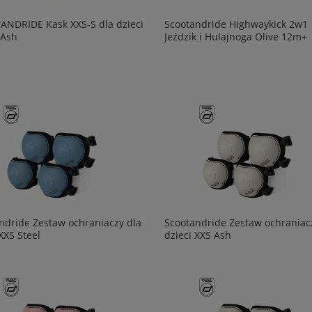
NDRIDE Kask XXS-S dla dzieci
Scootandride Highwaykick 2w1
 Ash
Jeździk i Hulajnoga Olive 12m+
ndride Zestaw ochraniaczy dla
Scootandride Zestaw ochraniac
XXS Steel
dzieci XXS Ash