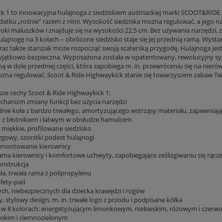
k 1 to innowacyjna hulajnoga z siedziskiem austriackiej marki SCOOT&RIDE. 
odatku „rośnie” razem z nimi. Wysokość siedziska można regulować, a jego n
roki maluszków i znajduje się na wysokości 22,5 cm. Bez używania narzędzi
lajnogę na 3 kołach – obrócone siedzisko staje się jej przednią ramą. Wysta
raz także starszak może rozpocząć swoją scaterską przygodę. Hulajnoga jes
jątkowo bezpieczna. Wyposażona została w opatentowany, rewolucyjny syst
 w dole przedniej części, która zapobiega m. in. przewróceniu się na nierów
żna regulować. Scoot & Ride Highwaykick stanie się towarzyszem zabaw Twoj
sze cechy Scoot & Ride Highwaykick 1:
echanizm zmiany funkcji bez użycia narzędzi
dnie koła z bardzo trwałego, amortyzującego wstrząsy materiału, zapewniając
ło z błotnikiem i łatwym w obsłudze hamulcem
 miękkie, profilowane siedzisko
zgowy, szorstki podest hulajnogi
 montowanie kierownicy
rama kierownicy i komfortowe uchwyty, zapobiegające ześlizgiwaniu się rącz
onstrukcja
ła, trwała rama z polipropylenu
afety-pad
ych, niebezpiecznych dla dziecka krawędzi i rogów
, stylowy design, m. in. trwałe logo z przodu i podpisane kółka
 w 8 kolorach: energetyzującym limonkowym, niebieskim, różowym i czer
eskim i ciemnozielonym