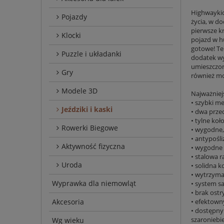
Highwaykic
Pojazdy
życia, w d
pierwsze k
Klocki
pojazd w hu
gotowe! Te
Puzzle i układanki
dodatek wy
umieszczoną
Gry
również mo
Modele 3D
Najważniej
• szybki m
Jeździki i kaski
• dwa prze
• tylne ko
Rowerki Biegowe
• wygodne,
• antypośli
Aktywność fizyczna
• wygodne
• stalowa 
Uroda
• solidna k
• wytrzyma
Wyprawka dla niemowląt
• system s
• brak ostr
• efektowny
Akcesoria
• dostępny
szaroniebi
Wg wieku