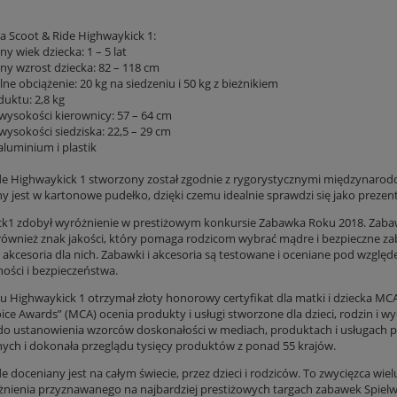
ja Scoot & Ride Highwaykick 1:
y wiek dziecka: 1 – 5 lat
ny wzrost dziecka: 82 – 118 cm
e obciążenie: 20 kg na siedzeniu i 50 kg z bieżnikiem
duktu: 2,8 kg
 wysokości kierownicy: 57 – 64 cm
 wysokości siedziska: 22,5 – 29 cm
 aluminium i plastik
de Highwaykick 1 stworzony został zgodnie z rygorystycznymi międzynarod
 jest w kartonowe pudełko, dzięki czemu idealnie sprawdzi się jako prezent
k1 zdobył wyróżnienie w prestiżowym konkursie Zabawka Roku 2018. Zabawk
 również znak jakości, który pomaga rodzicom wybrać mądre i bezpieczne zaba
 akcesoria dla nich. Zabawki i akcesoria są testowane i oceniane pod względ
ności i bezpieczeństwa.
u Highwaykick 1 otrzymał złoty honorowy certyfikat dla matki i dziecka M
ce Awards” (MCA) ocenia produkty i usługi stworzone dla dzieci, rodzin i 
o ustanowienia wzorców doskonałości w mediach, produktach i usługach pr
ych i dokonała przeglądu tysięcy produktów z ponad 55 krajów.
de doceniany jest na całym świecie, przez dzieci i rodziców. To zwycięzca w
żnienia przyznawanego na najbardziej prestiżowych targach zabawek Spi