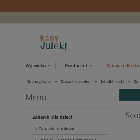
Wg wieku
Producent
Zabawki dla dzi
»
»
»
Strona główna
Zabawki dla dzieci
Jeździki i kaski
Sco
Menu
Sco
Zabawki dla dzieci
Zabawki naukowe