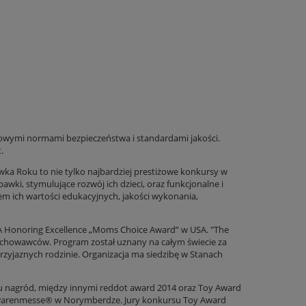
owymi normami bezpieczeństwa i standardami jakości.
.
a Roku to nie tylko najbardziej prestiżowe konkursy w
wki, stymulujące rozwój ich dzieci, oraz funkcjonalne i
em ich wartości edukacyjnych, jakości wykonania,
CA Honoring Excellence „Moms Choice Award” w USA. "The
wychowawców. Program został uznany na całym świecie za
zyjaznych rodzinie. Organizacja ma siedzibę w Stanach
ielu nagród, między innymi reddot award 2014 oraz Toy Award
elwarenmesse® w Norymberdze. Jury konkursu Toy Award