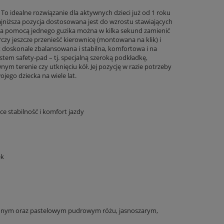
To idealne rozwiązanie dla aktywnych dzieci już od 1 roku
ajniższa pozycja dostosowana jest do wzrostu stawiających
, za pomocą jednego guzika można w kilka sekund zamienić
rczy jeszcze przenieść kierownicę (montowana na klik) i
t doskonale zbalansowana i stabilna, komfortowa i na
em safety-pad – tj. specjalną szeroką podkładkę,
nym terenie czy utknięciu kół. Jej pozycję w razie potrzeby
ego dziecka na wiele lat.
e stabilność i komfort jazdy
ek
wonym oraz pastelowym pudrowym różu, jasnoszarym,