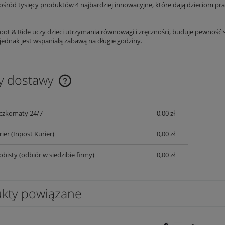
ośród tysięcy produktów 4 najbardziej innowacyjne, które dają dzieciom pra
coot & Ride uczy dzieci utrzymania równowagi i zręczności, buduje pewność 
jednak jest wspaniałą zabawą na długie godziny.
y dostawy
Cena nie zawiera ewentualnych kosztów
czkomaty 24/7
0,00 zł
płatności
rier
(Inpost Kurier)
0,00 zł
obisty
(odbiór w siedzibie firmy)
0,00 zł
kty powiązane