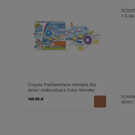
SCOOTA
1-5 lat
Crayola Podświetlane stemple dla
dzieci niebrudzące Color Wonder
Mess Free Bluey 3+
Scoota
169,00 zł
dzieci 