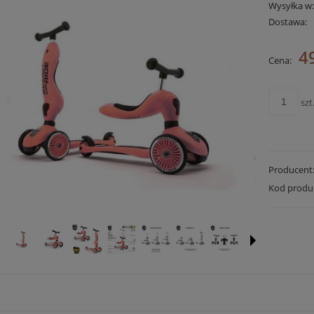
Wysyłka w
Dostawa:
Cena 
4
Cena:
płatn
szt
Producent
Kod produ