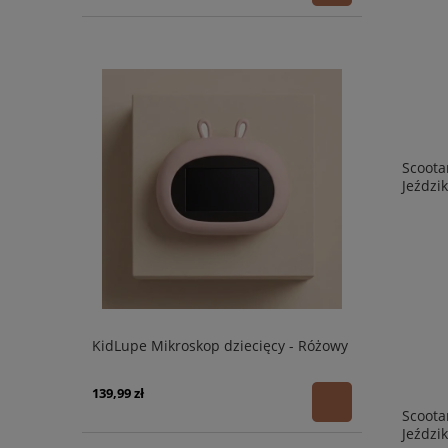
Scoota
Jeździ
KidLupe Mikroskop dziecięcy - Różowy
139,99 zł
Scoota
Jeździ