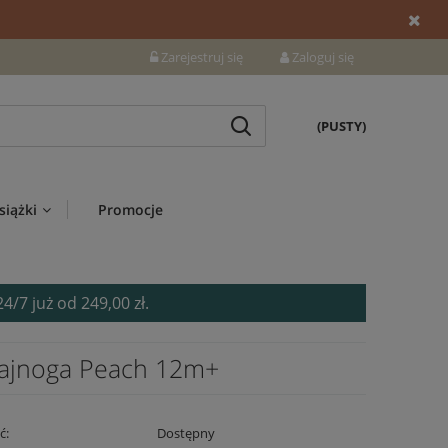
Zarejestruj się
Zaloguj się
(PUSTY)
siążki
Promocje
7 już od 249,00 zł.
ulajnoga Peach 12m+
ć:
Dostępny