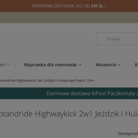
DARMOWA DOSTAWA JUŻ OD
249 ZŁ
!
eci
Wyprawka dla niemowląt
Akcesoria
K
otandride Highwaykick 2w1 Jeździk i Hulajnoga Peach 12m+
Darmowa dostawa InPost Paczkomaty 24/
otandride Highwaykick 2w1 Jeździk i H
Dostępnoś