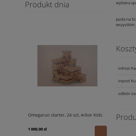
Produkt dnia
wybiera sp
Jazda na S
wszystkim 
Koszt
InPost Pa
Inpost Ku
odbiór os
Produ
Omegarun starter, 24 szt, Arbor Kids
1 000,00 zł