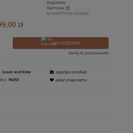
:
24 godziny
Darmowa
sprawdź formy dostawy
nie zawiera ewentualnych kosztów
99,00 zł
ości
.
DO KOSZYKA
dodaj do przechowalni
:
Scoot and Ride
zapytaj o produkt
ktu:
96353
poleć znajomemu