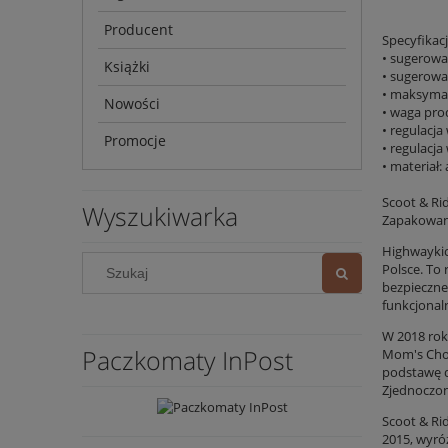
Producent
Specyfikac
• sugerowan
Książki
• sugerowa
• maksymaln
Nowości
• waga pro
• regulacja
Promocje
• regulacja
• materiał:
Scoot & Ri
Wyszukiwarka
Zapakowany
Highwaykic
Polsce. To
bezpieczne
funkcjonal
W 2018 rok
Paczkomaty InPost
Mom's Choi
podstawę d
Zjednoczon
Scoot & Ri
2015, wyró