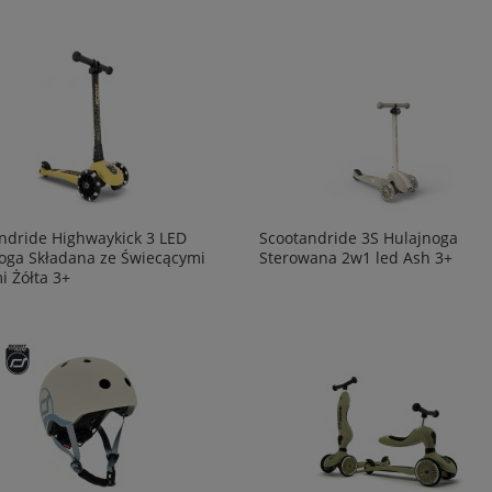
ndride Highwaykick 3 LED
Scootandride 3S Hulajnoga
oga Składana ze Świecącymi
Sterowana 2w1 led Ash 3+
i Żółta 3+