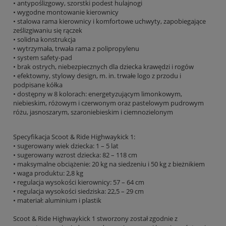
• antypoślizgowy, szorstki podest hulajnogi
• wygodne montowanie kierownicy
• stalowa rama kierownicy i komfortowe uchwyty, zapobiegające
ześlizgiwaniu się rączek
• solidna konstrukcja
• wytrzymała, trwała rama z polipropylenu
• system safety-pad
• brak ostrych, niebezpiecznych dla dziecka krawędzi i rogów
• efektowny, stylowy design, m. in. trwałe logo z przodu i
podpisane kółka
• dostępny w 8 kolorach: energetyzującym limonkowym,
niebieskim, różowym i czerwonym oraz pastelowym pudrowym
różu, jasnoszarym, szaroniebieskim i ciemnozielonym
Specyfikacja Scoot & Ride Highwaykick 1:
• sugerowany wiek dziecka: 1 – 5 lat
• sugerowany wzrost dziecka: 82 – 118 cm
• maksymalne obciążenie: 20 kg na siedzeniu i 50 kg z bieżnikiem
• waga produktu: 2,8 kg
• regulacja wysokości kierownicy: 57 – 64 cm
• regulacja wysokości siedziska: 22,5 – 29 cm
• materiał: aluminium i plastik
Scoot & Ride Highwaykick 1 stworzony został zgodnie z