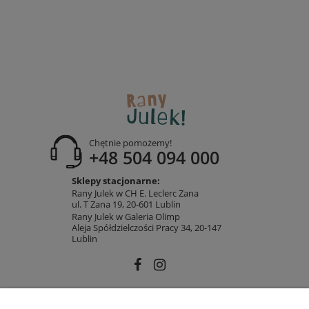
Chętnie pomożemy!
+48 504 094 000
Sklepy stacjonarne:
Rany Julek w CH E. Leclerc Zana
ul. T Zana 19, 20-601 Lublin
Rany Julek w Galeria Olimp
Aleja Spółdzielczości Pracy 34, 20-147
Lublin