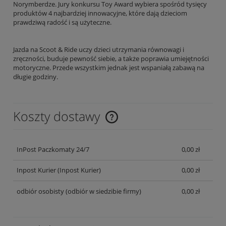
Norymberdze. Jury konkursu Toy Award wybiera spośród tysięcy
produktów 4 najbardziej innowacyjne, które dają dzieciom
prawdziwą radość i są użyteczne.
Jazda na Scoot & Ride uczy dzieci utrzymania równowagi i
zręczności, buduje pewność siebie, a także poprawia umiejętności
motoryczne. Przede wszystkim jednak jest wspaniałą zabawą na
długie godziny.
Koszty dostawy
Cena nie zawiera ewentualnych kosztów płatności
InPost Paczkomaty 24/7
0,00 zł
Inpost Kurier
(Inpost Kurier)
0,00 zł
odbiór osobisty
(odbiór w siedzibie firmy)
0,00 zł