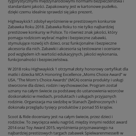
rygorystycznymi międzynarodowymi normami bezpieczeństwa i
standardami jakości. Zapakowany jest w kartonowe pudełko,
dzięki czemu idealnie sprawdzi się jako prezent.
Highwaykick1 zdobył wyróżnienie w prestiżowym konkursie
Zabawka Roku 2018. Zabawka Roku to nie tylko najbardziej
prestiżowe konkursy w Polsce. To również znak jakości, który
pomaga rodzicom wybrać mądre i bezpieczne zabawki,
stymulujące rozwój ich dzieci, oraz funkcjonalne i bezpieczne
akcesoria dla nich. Zabawki i akcesoria są testowane i oceniane
pod względem ich wartości edukacyjnych, jakości wykonania,
funkcjonalności i bezpieczeństwa.
W 2018 roku Highwaykick 1 otrzymał złoty honorowy certyfikat dla
matki i dziecka MCA Honoring Excellence „Moms Choice Award” w
USA. "The Mom's Choice Awards” (MCA) ocenia produkty i usługi
stworzone dla dzieci, rodzin i wychowawców. Program został
uznany na całym świecie za podstawę do ustanowienia wzorców
doskonałości w mediach, produktach i usługach przyjaznych
rodzinie. Organizacja ma siedzibę w Stanach Zjednoczonych i
dokonała przeglądu tysięcy produktów z ponad 55 krajów.
Scoot & Ride doceniany jest na całym świecie, przez dzieci i
rodziców. To zwycięzca wielu nagród, między innymi reddot award
2014 oraz Toy Award 2015, wyróżnienia przyznawanego na
najbardziej prestiżowych targach zabawek Spielwarenmesse® w