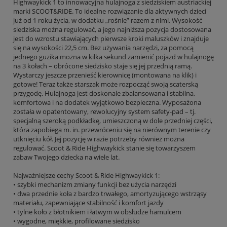
Highwaykick 1 to innowacyjna hulajnoga z siedziskiem austriackiej
marki SCOOT&RIDE. To idealne rozwiązanie dla aktywnych dzieci
już od 1 roku życia, w dodatku „rośnie” razem z nimi. Wysokość
siedziska można regulować, a jego najniższa pozycja dostosowana
jest do wzrostu stawiających pierwsze kroki maluszków i znajduje
się na wysokości 22,5 cm. Bez używania narzędzi, za pomocą
jednego guzika można w kilka sekund zamienić pojazd w hulajnogę
na 3 kołach – obrócone siedzisko staje się jej przednią ramą.
Wystarczy jeszcze przenieść kierownicę (montowana na klik) i
gotowe! Teraz także starszak może rozpocząć swoją scaterską
przygodę. Hulajnoga jest doskonale zbalansowana i stabilna,
komfortowa i na dodatek wyjątkowo bezpieczna. Wyposażona
została w opatentowany, rewolucyjny system safety-pad – tj.
specjalną szeroką podkładkę, umieszczoną w dole przedniej części,
która zapobiega m. in. przewróceniu się na nierównym terenie czy
utknięciu kół. Jej pozycję w razie potrzeby również można
regulować. Scoot & Ride Highwaykick stanie się towarzyszem
zabaw Twojego dziecka na wiele lat.
Najważniejsze cechy Scoot & Ride Highwaykick 1:
• szybki mechanizm zmiany funkcji bez użycia narzędzi
• dwa przednie koła z bardzo trwałego, amortyzującego wstrząsy
materiału, zapewniające stabilność i komfort jazdy
• tylne koło z błotnikiem i łatwym w obsłudze hamulcem
• wygodne, miękkie, profilowane siedzisko