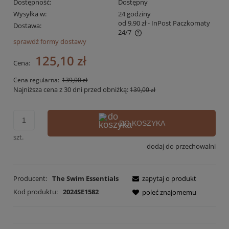
Dostępność:
Dostępny
Wysyłka w:
24 godziny
od 9,90 zł
- InPost Paczkomaty
Dostawa:
24/7
sprawdź formy dostawy
Cena nie zawiera ewentualnych kosztów płatności
125,10 zł
Cena:
Cena regularna:
139,00 zł
Najniższa cena z 30 dni przed obniżką:
139,00 zł
DO KOSZYKA
szt.
dodaj do przechowalni
Producent:
The Swim Essentials
zapytaj o produkt
Kod produktu:
2024SE1582
poleć znajomemu