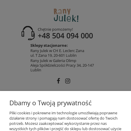
Chętnie pomożemy!
+48 504 094 000
Sklepy stacjonarne:
Rany Julek w CH E. Leclerc Zana
ul. T Zana 19, 20-601 Lublin
Rany Julek w Galeria Olimp
Aleja Spółdzielczości Pracy 34, 20-147
Lublin
INFORMACJE
Dbamy o Twoją prywatność
Pliki cookies i pokrewne im technologie umożliwiają poprawne
działanie strony i pomagają nam dostosować ofertę do Twoich
MOJE KONTO
potrzeb. Możesz zaakceptować wykorzystanie przez nas
wszystkich tych plików i przejść do sklepu lub dostosować użycie