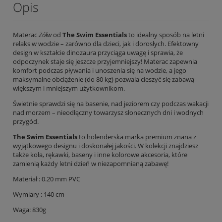
Opis
Materac
Żółw
od
The Swim Essentials
to idealny sposób na letni
relaks w wodzie – zarówno dla dzieci, jak i dorosłych. Efektowny
design w kształcie dinozaura przyciąga uwagę i sprawia, że
odpoczynek staje się jeszcze przyjemniejszy! Materac zapewnia
komfort podczas pływania i unoszenia się na wodzie, a jego
maksymalne obciążenie (do 80 kg) pozwala cieszyć się zabawą
większym i mniejszym użytkownikom.
Świetnie sprawdzi się na basenie, nad jeziorem czy podczas wakacji
nad morzem – nieodłączny towarzysz słonecznych dni i wodnych
przygód.
The Swim Essentials
to holenderska marka premium znana z
wyjątkowego designu i doskonałej jakości. W kolekcji znajdziesz
także koła, rękawki, baseny i inne kolorowe akcesoria, które
zamienią każdy letni dzień w niezapomnianą zabawę!
Materiał : 0.20 mm PVC
Wymiary : 140 cm
Waga: 830g