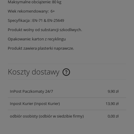
Maksymalne obciążenie: 80 kg
Wiek rekomendowany: 6+
Specyfikacja : EN-71 & EN-25649
Produkt wolny od substancji szkodliwych.
Opakowanie: karton z recyklingu
Produkt zawiera plasterki naprawcze.
Koszty dostawy
Cena nie zawiera ewentualnych kosztów płatności
InPost Paczkomaty 24/7
9,90 zł
Inpost Kurier
(Inpost Kurier)
13,90 zł
odbiór osobisty
(odbiór w siedzibie firmy)
0,00 zł