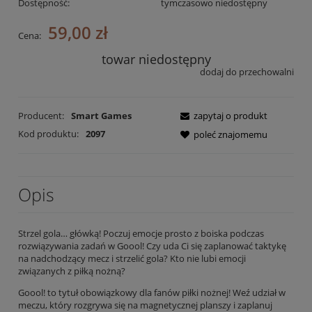
Dostępność:
tymczasowo niedostępny
59,00 zł
Cena:
towar niedostępny
dodaj do przechowalni
Producent:
Smart Games
zapytaj o produkt
Kod produktu:
2097
poleć znajomemu
Opis
Strzel gola… główką! Poczuj emocje prosto z boiska podczas
rozwiązywania zadań w Goool! Czy uda Ci się zaplanować taktykę
na nadchodzący mecz i strzelić gola? Kto nie lubi emocji
związanych z piłką nożną?
Goool! to tytuł obowiązkowy dla fanów piłki nożnej! Weź udział w
meczu, który rozgrywa się na magnetycznej planszy i zaplanuj