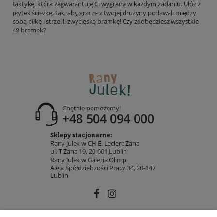
taktykę, która zagwarantuję Ci wygraną w każdym zadaniu. Ułóż z
płytek ścieżkę, tak, aby gracze z twojej drużyny podawali między
sobą piłkę i strzelili zwycięską bramkę! Czy zdobędziesz wszystkie
48 bramek?
Chętnie pomożemy!
+48 504 094 000
Sklepy stacjonarne:
Rany Julek w CH E. Leclerc Zana
ul. T Zana 19, 20-601 Lublin
Rany Julek w Galeria Olimp
Aleja Spółdzielczości Pracy 34, 20-147
Lublin