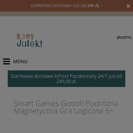
DARMOWA DOSTAWA JUŻ OD
249 ZŁ
!
(PUSTY)
Darmowa dostawa InPost Paczkomaty 24/7 już od
249,00 zł.
Smart Games Goool! Podróżna
Magnetyczna Gra Logiczna 6+