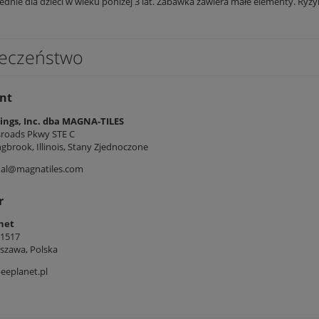
dnie dla dzieci w wieku poniżej 3 lat. Zabawka zawiera małe elementy. Ryzyk
eczeństwo
nt
ngs, Inc. dba MAGNA-TILES
sroads Pkwy STE C
gbrook, Illinois, Stany Zjednoczone
nal@magnatiles.com
r
net
/1517
szawa, Polska
eeplanet.pl