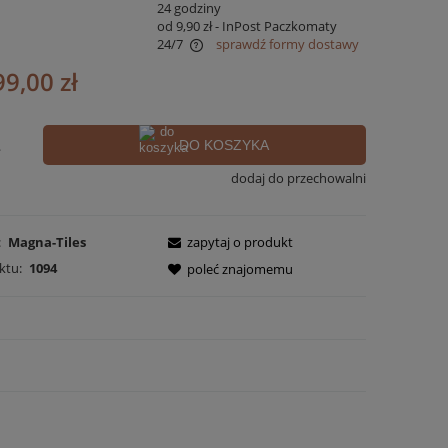
:
24 godziny
od 9,90 zł
- InPost Paczkomaty
24/7
sprawdź formy dostawy
99,00 zł
awiera ewentualnych kosztów
.
DO KOSZYKA
dodaj do przechowalni
:
Magna-Tiles
zapytaj o produkt
ktu:
1094
poleć znajomemu