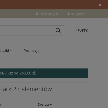
Zarejestruj się
Zaloguj się
(PUSTY)
siążki
Promocje
7 już od 249,00 zł.
Park 27 elementów
ć:
Dostępny