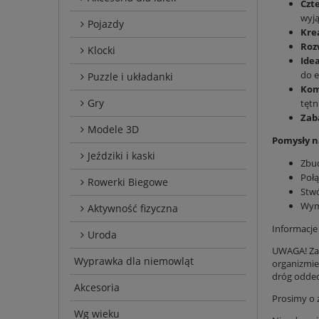
Czt
wyją
Pojazdy
Kre
Roz
Klocki
Ide
do 
Puzzle i układanki
Kom
Gry
tętn
Zab
Modele 3D
Pomysły 
Jeździki i kaski
Zbu
Połą
Rowerki Biegowe
Stw
Wymy
Aktywność fizyczna
Informacj
Uroda
UWAGA! Zab
Wyprawka dla niemowląt
organizmie
dróg oddec
Akcesoria
Prosimy o 
Wg wieku