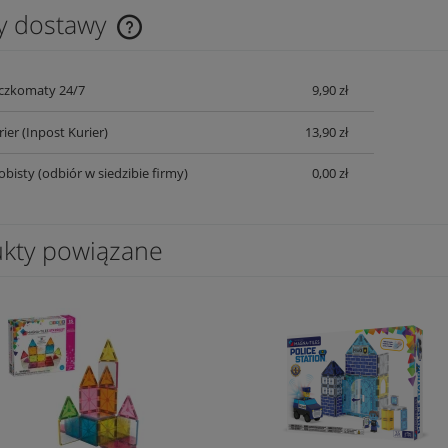
y dostawy
Cena nie zawiera ewentualnych kosztów
czkomaty 24/7
9,90 zł
płatności
rier
(Inpost Kurier)
13,90 zł
obisty
(odbiór w siedzibie firmy)
0,00 zł
kty powiązane