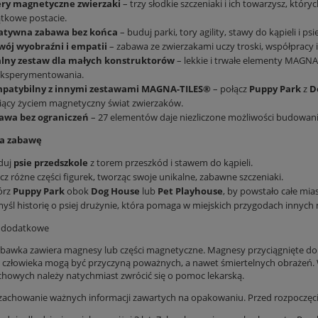
ery magnetyczne zwierzaki
– trzy słodkie szczeniaki i ich towarzysz, któr
tkowe postacie.
atywna zabawa bez końca
– buduj parki, tory agility, stawy do kąpieli i p
wój wyobraźni i empatii
– zabawa ze zwierzakami uczy troski, współpracy 
alny zestaw dla małych konstruktorów
– lekkie i trwałe elementy MAGNA-
eksperymentowania.
patybilny z innymi zestawami MAGNA-TILES®
– połącz
Puppy Park
z
D
iący życiem magnetyczny świat zwierzaków.
awa bez ograniczeń
– 27 elementów daje niezliczone możliwości budowania,
na zabawę
duj
psie przedszkole
z torem przeszkód i stawem do kąpieli.
cz różne części figurek, tworząc swoje unikalne, zabawne szczeniaki.
órz
Puppy Park
obok
Dog House
lub
Pet Playhouse
, by powstało całe mia
śl historię o psiej drużynie, która pomaga w miejskich przygodach inny
e dodatkowe
awka zawiera magnesy lub części magnetyczne. Magnesy przyciągnięte do 
 człowieka mogą być przyczyną poważnych, a nawet śmiertelnych obrażeń.
howych należy natychmiast zwrócić się o pomoc lekarską.
zachowanie ważnych informacji zawartych na opakowaniu. Przed rozpoczęc