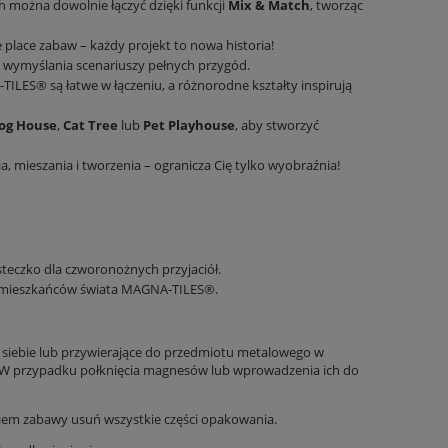
ych można dowolnie łączyć dzięki funkcji
Mix & Match
, tworząc
sie place zabaw – każdy projekt to nowa historia!
i wymyślania scenariuszy pełnych przygód.
TILES® są łatwe w łączeniu, a różnorodne kształty inspirują
og House
,
Cat Tree
lub
Pet Playhouse
, aby stworzyć
 mieszania i tworzenia – ogranicza Cię tylko wyobraźnia!
steczko dla czworonożnych przyjaciół.
ch mieszkańców świata MAGNA-TILES®.
siebie lub przywierające do przedmiotu metalowego w
 W przypadku połknięcia magnesów lub wprowadzenia ich do
iem zabawy usuń wszystkie części opakowania.