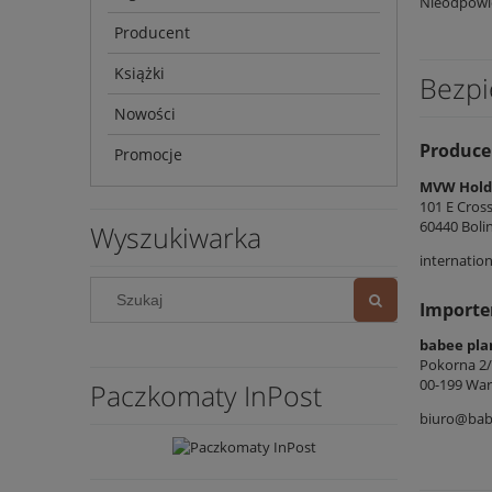
Nieodpowie
Producent
Książki
Bezpi
Nowości
Produce
Promocje
MVW Holdi
101 E Cros
60440 Bolin
Wyszukiwarka
internatio
Importe
babee pla
Pokorna 2
00-199 War
Paczkomaty InPost
biuro@bab