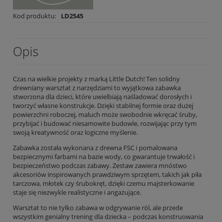
Kod produktu:
LD2545
Opis
Czas na wielkie projekty z marką Little Dutch! Ten solidny
drewniany warsztat z narzędziami to wyjątkowa zabawka
stworzona dla dzieci, które uwielbiają naśladować dorosłych i
tworzyć własne konstrukcje. Dzięki stabilnej formie oraz dużej
powierzchni roboczej, maluch może swobodnie wkręcać śruby,
przybijać i budować niesamowite budowle, rozwijając przy tym
swoją kreatywność oraz logiczne myślenie.
Zabawka została wykonana z drewna FSC i pomalowana
bezpiecznymi farbami na bazie wody, co gwarantuje trwałość i
bezpieczeństwo podczas zabawy. Zestaw zawiera mnóstwo
akcesoriów inspirowanych prawdziwym sprzętem, takich jak piła
tarczowa, młotek czy śrubokręt, dzięki czemu majsterkowanie
staje się niezwykle realistyczne i angażujące.
Warsztat to nie tylko zabawa w odgrywanie ról, ale przede
wszystkim genialny trening dla dziecka – podczas konstruowania