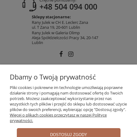
Chętnie pomożemy!
+48 504 094 000
Sklepy stacjonarne:
Rany Julek w CH E. Leclerc Zana
ul. T Zana 19, 20-601 Lublin
Rany Julek w Galeria Olimp
Aleja Spółdzielczości Pracy 34, 20-147
Lublin
INFORMACJE
Dbamy o Twoją prywatność
Pliki cookies i pokrewne im technologie umożliwiają poprawne
działanie strony i pomagają nam dostosować ofertę do Twoich
MOJE KONTO
potrzeb. Możesz zaakceptować wykorzystanie przez nas
wszystkich tych plików i przejść do sklepu lub dostosować użycie
plików do swoich preferencji, wybierając opcję "Dostosuj zgody".
Więcej o plikach cookies przeczytasz w naszej Polityce
PŁATNOŚCI I DOSTAWA
prywatności.
DOSTOSUJ ZGODY
O NAS