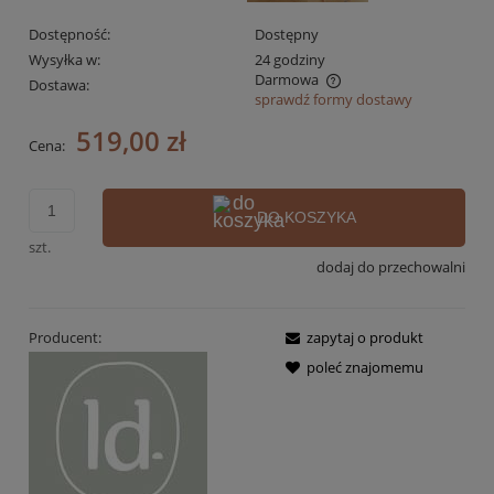
Dostępność:
Dostępny
Wysyłka w:
24 godziny
Darmowa
Dostawa:
sprawdź formy dostawy
Cena nie zawiera ewentualnych kosztów płatności
519,00 zł
Cena:
DO KOSZYKA
szt.
dodaj do przechowalni
Producent:
zapytaj o produkt
poleć znajomemu