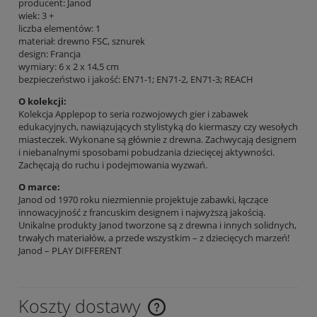
producent: Janod
wiek: 3 +
liczba elementów: 1
materiał: drewno FSC, sznurek
design: Francja
wymiary: 6 x 2 x 14,5 cm
bezpieczeństwo i jakość: EN71-1; EN71-2, EN71-3; REACH
O kolekcji:
Kolekcja Applepop to seria rozwojowych gier i zabawek
edukacyjnych, nawiązujących stylistyką do kiermaszy czy wesołych
miasteczek. Wykonane są głównie z drewna. Zachwycają designem
i niebanalnymi sposobami pobudzania dziecięcej aktywności.
Zachęcają do ruchu i podejmowania wyzwań.
O marce:
Janod od 1970 roku niezmiennie projektuje zabawki, łączące
innowacyjność z francuskim designem i najwyższą jakością.
Unikalne produkty Janod tworzone są z drewna i innych solidnych,
trwałych materiałów, a przede wszystkim – z dziecięcych marzeń!
Janod – PLAY DIFFERENT
Koszty dostawy
Cena nie zawiera ewentualnych kosztów płatności