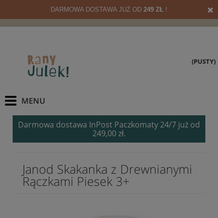
DARMOWA DOSTAWA JUŻ OD
249 ZŁ
!
(PUSTY)
Darmowa dostawa InPost Paczkomaty 24/7 już od
249,00 zł.
Janod Skakanka z Drewnianymi
Rączkami Piesek 3+