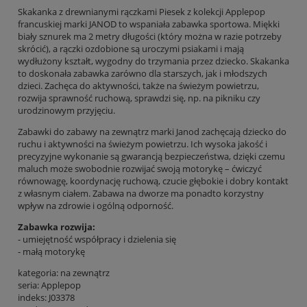
Skakanka z drewnianymi rączkami Piesek z kolekcji Applepop
francuskiej marki JANOD to wspaniała zabawka sportowa. Miękki
biały sznurek ma 2 metry długości (który można w razie potrzeby
skrócić), a rączki ozdobione są uroczymi psiakami i mają
wydłużony kształt, wygodny do trzymania przez dziecko. Skakanka
to doskonała zabawka zarówno dla starszych, jak i młodszych
dzieci. Zachęca do aktywności, także na świeżym powietrzu,
rozwija sprawność ruchową, sprawdzi się, np. na pikniku czy
urodzinowym przyjęciu.
Zabawki do zabawy na zewnątrz marki Janod zachęcają dziecko do
ruchu i aktywności na świeżym powietrzu. Ich wysoka jakość i
precyzyjne wykonanie są gwarancją bezpieczeństwa, dzięki czemu
maluch może swobodnie rozwijać swoją motorykę – ćwiczyć
równowagę, koordynację ruchową, czucie głębokie i dobry kontakt
z własnym ciałem. Zabawa na dworze ma ponadto korzystny
wpływ na zdrowie i ogólną odporność.
Zabawka rozwija:
- umiejętność współpracy i dzielenia się
- małą motorykę
kategoria: na zewnątrz
seria: Applepop
indeks: J03378