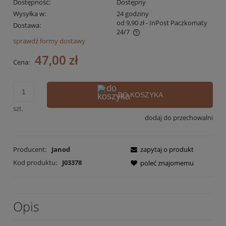
Dostępność:
Dostępny
Wysyłka w:
24 godziny
od 9,90 zł
- InPost Paczkomaty
Dostawa:
24/7
sprawdź formy dostawy
Cena nie zawiera ewentualnych kosztów płatności
47,00 zł
Cena:
DO KOSZYKA
szt.
dodaj do przechowalni
Producent:
Janod
zapytaj o produkt
Kod produktu:
J03378
poleć znajomemu
Opis