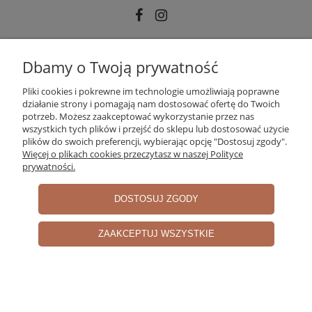
INFORMACJE
Dbamy o Twoją prywatność
Pliki cookies i pokrewne im technologie umożliwiają poprawne
działanie strony i pomagają nam dostosować ofertę do Twoich
MOJE KONTO
potrzeb. Możesz zaakceptować wykorzystanie przez nas
wszystkich tych plików i przejść do sklepu lub dostosować użycie
plików do swoich preferencji, wybierając opcję "Dostosuj zgody".
Więcej o plikach cookies przeczytasz w naszej Polityce
PŁATNOŚCI I DOSTAWA
prywatności.
DOSTOSUJ ZGODY
O NAS
ZAAKCEPTUJ WSZYSTKIE
pokaż pełną wersję strony
Sklep internetowy Shoper.pl