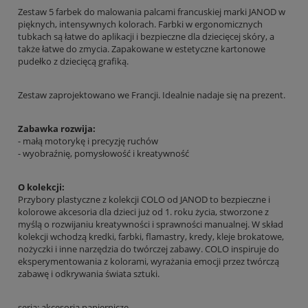
Zestaw 5 farbek do malowania palcami francuskiej marki JANOD w
pięknych, intensywnych kolorach. Farbki w ergonomicznych
tubkach są łatwe do aplikacji i bezpieczne dla dziecięcej skóry, a
także łatwe do zmycia. Zapakowane w estetyczne kartonowe
pudełko z dziecięcą grafiką.
Zestaw zaprojektowano we Francji. Idealnie nadaje się na prezent.
Zabawka rozwija:
- małą motorykę i precyzję ruchów
- wyobraźnię, pomysłowość i kreatywność
O kolekcji:
Przybory plastyczne z kolekcji COLO od JANOD to bezpieczne i
kolorowe akcesoria dla dzieci już od 1. roku życia, stworzone z
myślą o rozwijaniu kreatywności i sprawności manualnej. W skład
kolekcji wchodzą kredki, farbki, flamastry, kredy, kleje brokatowe,
nożyczki i inne narzędzia do twórczej zabawy. COLO inspiruje do
eksperymentowania z kolorami, wyrażania emocji przez twórczą
zabawę i odkrywania świata sztuki.
seria: akcesoria papiernicze