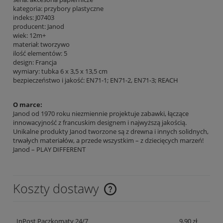
kategoria: przybory plastyczne
indeks: J07403
producent: Janod
wiek: 12m+
materiał: tworzywo
ilość elementów: 5
design: Francja
wymiary: tubka 6 x 3,5 x 13,5 cm
bezpieczeństwo i jakość: EN71-1; EN71-2, EN71-3; REACH
O marce:
Janod od 1970 roku niezmiennie projektuje zabawki, łączące
innowacyjność z francuskim designem i najwyższą jakością.
Unikalne produkty Janod tworzone są z drewna i innych solidnych,
trwałych materiałów, a przede wszystkim – z dziecięcych marzeń!
Janod – PLAY DIFFERENT
Koszty dostawy
Cena nie zawiera ewentualnych kosztów płatności
InPost Paczkomaty 24/7
9,90 zł