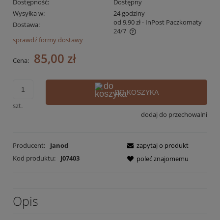
Dostępność:
Dostępny
Wysyłka w:
24 godziny
od 9,90 zł
- InPost Paczkomaty
Dostawa:
24/7
sprawdź formy dostawy
Cena nie zawiera ewentualnych kosztów płatności
85,00 zł
Cena:
DO KOSZYKA
szt.
dodaj do przechowalni
Producent:
Janod
zapytaj o produkt
Kod produktu:
J07403
poleć znajomemu
Opis