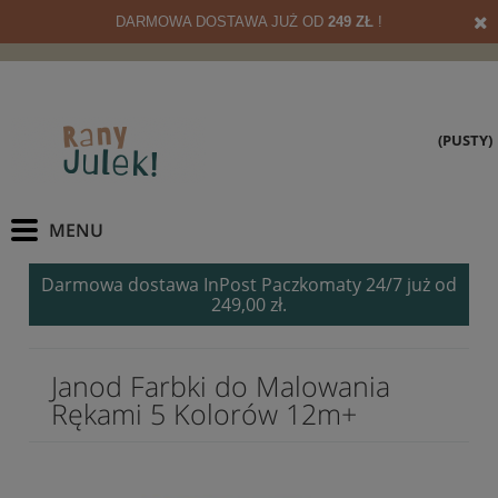
DARMOWA DOSTAWA JUŻ OD
249 ZŁ
!
(PUSTY)
Darmowa dostawa InPost Paczkomaty 24/7 już od
249,00 zł.
Janod Farbki do Malowania
Rękami 5 Kolorów 12m+