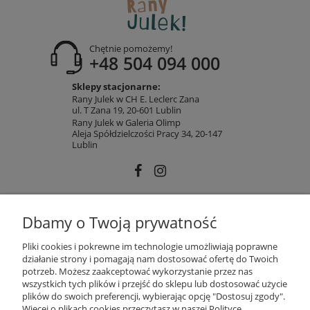
Chętnie pomożemy!
+48 504 094 000
Sklepy stacjonarne:
Rany Julek w CH E. Leclerc Zana
ul. T Zana 19, 20-601 Lublin
Rany Julek w Galeria Olimp
Aleja Spółdzielczości Pracy 34, 20-147
Lublin
INFORMACJE
Dbamy o Twoją prywatność
Pliki cookies i pokrewne im technologie umożliwiają poprawne
działanie strony i pomagają nam dostosować ofertę do Twoich
MOJE KONTO
potrzeb. Możesz zaakceptować wykorzystanie przez nas
wszystkich tych plików i przejść do sklepu lub dostosować użycie
plików do swoich preferencji, wybierając opcję "Dostosuj zgody".
Więcej o plikach cookies przeczytasz w naszej Polityce