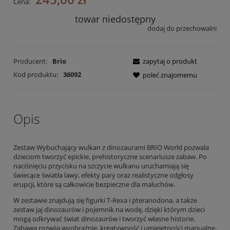
Cena:
towar niedostępny
dodaj do przechowalni
Producent:
Brio
zapytaj o produkt
Kod produktu:
36092
poleć znajomemu
Opis
Zestaw Wybuchający wulkan z dinozaurami BRIO World pozwala
dzieciom tworzyć epickie, prehistoryczne scenariusze zabaw. Po
naciśnięciu przycisku na szczycie wulkanu uruchamiają się
świecące światła lawy, efekty pary oraz realistyczne odgłosy
erupcji, które są całkowicie bezpieczne dla maluchów.
W zestawie znajdują się figurki T-Rexa i pteranodona, a także
zestaw jaj dinozaurów i pojemnik na wodę, dzięki którym dzieci
mogą odkrywać świat dinozaurów i tworzyć własne historie.
Zabawa rozwija wyobraźnię, kreatywność i umiejętności manualne,