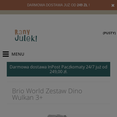
DARMOWA DOSTAWA JUŻ OD
249 ZŁ
!
(PUSTY)
Darmowa dostawa InPost Paczkomaty 24/7 już od
249,00 zł.
Brio World Zestaw Dino
Wulkan 3+