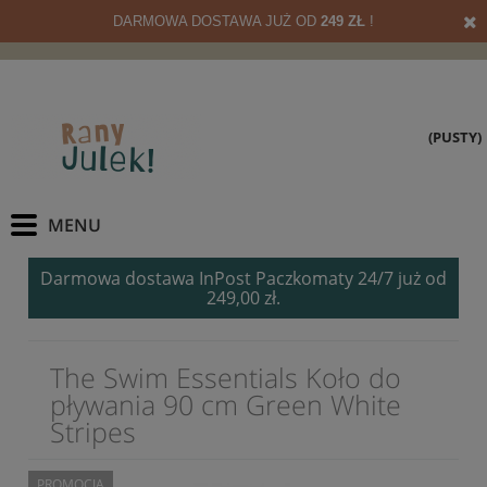
DARMOWA DOSTAWA JUŻ OD
249 ZŁ
!
(PUSTY)
Darmowa dostawa InPost Paczkomaty 24/7 już od
249,00 zł.
The Swim Essentials Koło do
pływania 90 cm Green White
Stripes
PROMOCJA