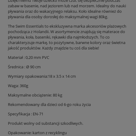
Dzięki niemu Twoje dziecko może czuć się bezpiecznie podczas
zabaw w basenie, nad jeziorem lub nad morzem. Idealny do nauki
pływania oraz do wakacyjnego relaksu. Koło idealne również do
pływania dla osoby dorosłej do maksymalnej wagi 80kg.
The Swim Essentials to ekskluzywna marka akcesoriów plażowych
pochodząca z Holandii. W asortymencie znajdują się materace do
pływania, koła, baseniki, rękawki dla najmłodszych. To co
charakteryzuje markę, to pozytywne, barwne kolory oraz świetna
jakość produktów. Każdy znajdzie tu coś dla siebie!
Materiał : 0,20 mm PVC
Średnica :
Ø
90 cm
Wymiary opakowania:18 x 3.5 x 14 cm
Waga: 360g
Maksymalne obciążenie: 80 kg
Rekomendowany dla dzieci od 6-go roku życia
Specyfikacja : EN-71
Produkt wolny od substancji szkodliwych.
Opakowanie: karton z recyklingu