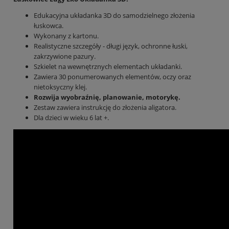
Edukacyjna układanka 3D do samodzielnego złożenia
łuskowca.
Wykonany z kartonu.
Realistyczne szczegóły - długi język, ochronne łuski,
zakrzywione pazury.
Szkielet na wewnętrznych elementach układanki.
Zawiera 30 ponumerowanych elementów, oczy oraz
nietoksyczny klej.
Rozwija wyobraźnię, planowanie, motorykę.
Zestaw zawiera instrukcję do złożenia aligatora.
Dla dzieci w wieku 6 lat +.