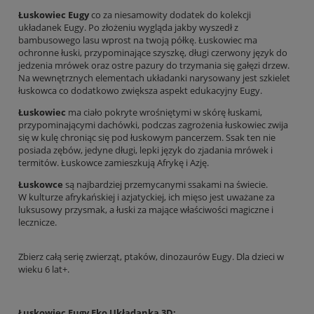
Łuskowiec Eugy
co za niesamowity dodatek do kolekcji
układanek Eugy. Po złożeniu wygląda jakby wyszedł z
bambusowego lasu wprost na twoją półkę. Łuskowiec ma
ochronne łuski, przypominające szyszkę, długi czerwony język do
jedzenia mrówek oraz ostre pazury do trzymania się gałęzi drzew.
Na wewnętrznych elementach układanki narysowany jest szkielet
łuskowca co dodatkowo zwiększa aspekt edukacyjny Eugy.
Łuskowiec
ma ciało pokryte wrośniętymi w skórę łuskami,
przypominającymi dachówki, podczas zagrożenia łuskowiec zwija
się w kulę chroniąc się pod łuskowym pancerzem. Ssak ten nie
posiada zębów, jedyne długi, lepki język do zjadania mrówek i
termitów. Łuskowce zamieszkują Afrykę i Azję.
Łuskowce
są najbardziej przemycanymi ssakami na świecie.
W kulturze afrykańskiej i azjatyckiej, ich mięso jest uważane za
luksusowy przysmak, a łuski za mające właściwości magiczne i
lecznicze.
Zbierz całą serię zwierząt, ptaków, dinozaurów Eugy. Dla dzieci w
wieku 6 lat+.
Łuskowiec Eugy E
k
o Układanka 3D: