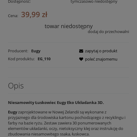
Dostępność:
tymczasowo niedostępny
39,99 zł
Cena:
towar niedostępny
dodaj do przechowalni
Producent:
Eugy
zapytaj o produkt
Kod produktu:
EG_110
poleć znajomemu
Opis
Niesamowity Łuskowiec Eugy E
k
o Układanka 3D.
Eugy
zaprojektowane w Nowej Zelandii są wykonane z
przyjaznego dla środowiska kartonu pochodzącego z recyklingu i
farby na bazie ryżu. Zestaw zawiera 30 ponumerowanych
elementów układanki, oczy, nietoksyczny klej oraz instrukcję do
zbudowania niesamowitego ssaka, łuskowca.