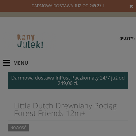
DARMOWA DOSTAWA JUŻ OD
249 ZŁ
!
(PUSTY)
Darmowa dostawa InPost Paczkomaty 24/7 już od
249,00 zł.
Little Dutch Drewniany Pociąg
Forest Friends 12m+
NOWOŚĆ