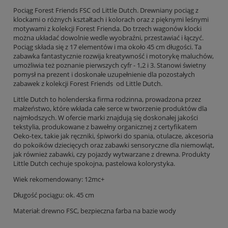
Pociąg Forest Friends FSC od Little Dutch. Drewniany pociąg z
klockami o różnych kształtach i kolorach oraz z pięknymi leśnymi
motywami z kolekcji Forest Frienda. Do trzech wagonów klocki
można układać dowolnie wedle wyobraźni, przestawiać i łączyć.
Pociąg składa się z 17 elementów i ma około 45 cm długości. Ta
zabawka fantastycznie rozwija kreatywność i motorykę maluchów,
umożliwia też poznanie pierwszych cyfr - 1,2 i 3. Stanowi świetny
pomysł na prezent i doskonałe uzupełnienie dla pozostałych
zabawek z kolekcji Forest Friends od Little Dutch.
Little Dutch to holenderska firma rodzinna, prowadzona przez
małżeństwo, które wkłada całe serce w tworzenie produktów dla
najmłodszych. W ofercie marki znajdują się doskonałej jakości
tekstylia, produkowane z bawełny organicznej z certyfikatem
Oeko-tex, takie jak ręczniki, śpiworki do spania, otulacze, akcesoria
do pokoików dziecięcych oraz zabawki sensoryczne dla niemowląt,
jak również zabawki, czy pojazdy wytwarzane z drewna. Produkty
Little Dutch cechuje spokojna, pastelowa kolorystyka.
Wiek rekomendowany: 12mc+
Długość pociągu: ok. 45 cm
Materiał: drewno FSC, bezpieczna farba na bazie wody