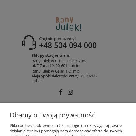
Chętnie pomożemy!
+48 504 094 000
Sklepy stacjonarne:
Rany Julek w CH E. Leclerc Zana
ul. T Zana 19, 20-601 Lublin
Rany Julek w Galeria Olimp
Aleja Spółdzielczości Pracy 34, 20-147
Lublin
INFORMACJE
Dbamy o Twoją prywatność
Pliki cookies i pokrewne im technologie umożliwiają poprawne
działanie strony i pomagają nam dostosować ofertę do Twoich
MOJE KONTO