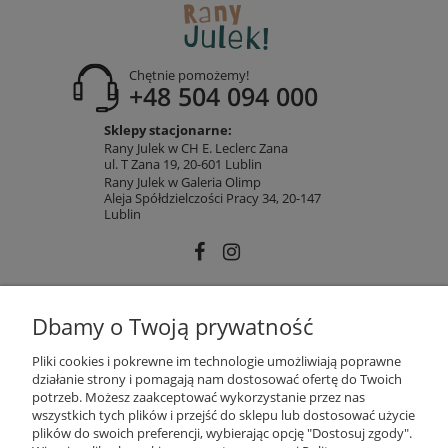
Chętnie pomożemy!
+48 504 094 000
Sklepy stacjonarne:
Rany Julek w CH E. Leclerc Zana
ul. T Zana 19, 20-601 Lublin
Rany Julek w Galeria Olimp
Aleja Spółdzielczości Pracy 34, 20-147
Lublin
INFORMACJE
Dbamy o Twoją prywatność
Pliki cookies i pokrewne im technologie umożliwiają poprawne
działanie strony i pomagają nam dostosować ofertę do Twoich
MOJE KONTO
potrzeb. Możesz zaakceptować wykorzystanie przez nas
wszystkich tych plików i przejść do sklepu lub dostosować użycie
plików do swoich preferencji, wybierając opcję "Dostosuj zgody".