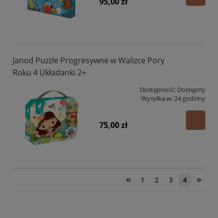
95,00 zł
Janod Puzzle Progresywne w Walizce Pory
Roku 4 Układanki 2+
Dostępność:
Dostępny
Wysyłka w:
24 godziny
75,00 zł
«
»
1
2
3
4