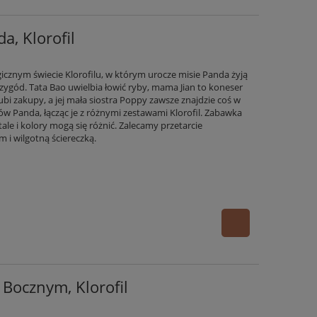
a, Klorofil
cznym świecie Klorofilu, w którym urocze misie Panda żyją
rzygód. Tata Bao uwielbia łowić ryby, mama Jian to koneser
bi zakupy, a jej mała siostra Poppy zawsze znajdzie coś w
ów Panda, łącząc je z różnymi zestawami Klorofil. Zabawka
tale i kolory mogą się różnić. Zalecamy przetarcie
i wilgotną ściereczką.
Bocznym, Klorofil