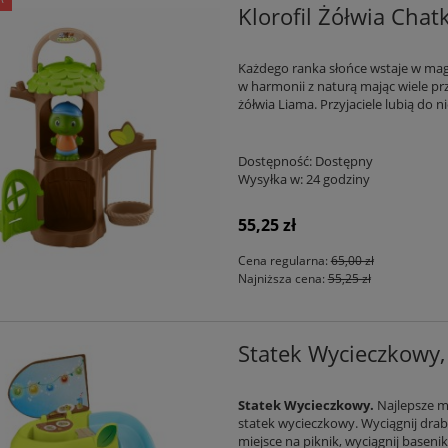
Klorofil Żółwia Cha
Każdego ranka słońce wstaje w magi
w harmonii z naturą mając wiele pr
żółwia Liama. Przyjaciele lubią do
Dostępność:
Dostępny
Wysyłka w:
24 godziny
55,25 zł
Cena regularna:
65,00 zł
Najniższa cena:
55,25 zł
Statek Wycieczkowy, 
Statek Wycieczkowy.
Najlepsze m
statek wycieczkowy. Wyciągnij dra
miejsce na piknik, wyciągnij basenik