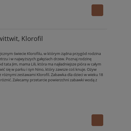
ttwit, Klorofil
icznym świecie Klorofilu, w którym żądna przygód rodzina
rzu i w najwyższych gałęziach drzew. Poznaj rodzinę
d tata Jim, mama Lili, która ma najładniejsze pióra w całym
awić się w parku i syn Nino, który zawsze coś knuje. Ożyw
 z różnymi zestawami Klorofil. Zabawka dla dzieci w wieku 18
ę różnić. Zalecamy przetarcie powierzchni zabawki wodą z