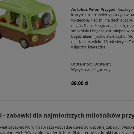
Autobus Pełen Przygód.
Każdego 
którym urocze zwierzątka żyją w har
wycieczkę. Naciśnij na dach autobus
usiąść. Dla każdego znajdzie się mie
smakołyki i bagaże jest miejsce w 
bagażnikiem, jedno zwierzątko. Mo
dla dzieci w wieku 18 miesięcy +. 
wilgotną ściereczką.
Dostępność:
Dostępny
Wysyłka w:
24 godziny
89,00 zł
il - zabawki dla najmłodszych miłośników prz
wiat zabawek Klorofil zaprasza wszystkie dzieci do wspólnej zabawy! Wesołe
 najmłodszych. Wraz z nimi w ofercie Klorofil dostępne są domki i pojazdy, 