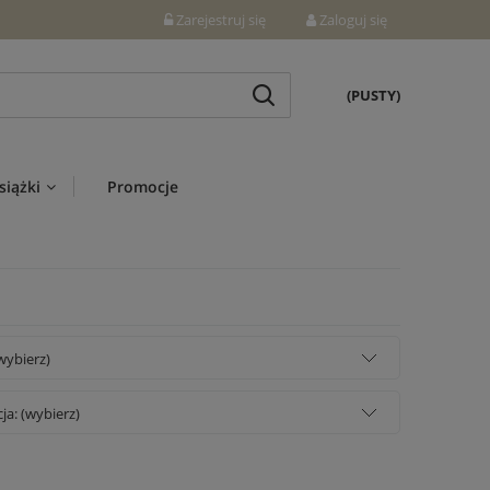
Zarejestruj się
Zaloguj się
(PUSTY)
siążki
Promocje
wybierz)
a: (wybierz)