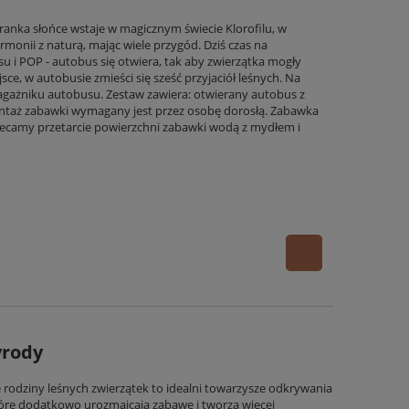
ranka słońce wstaje w magicznym świecie Klorofilu, w
monii z naturą, mając wiele przygód. Dziś czas na
u i POP - autobus się otwiera, tak aby zwierzątka mogły
jsce, w autobusie zmieści się sześć przyjaciół leśnych. Na
bagażniku autobusu. Zestaw zawiera: otwierany autobus z
ntaż zabawki wymagany jest przez osobę dorosłą. Zabawka
Zalecamy przetarcie powierzchni zabawki wodą z mydłem i
yrody
 rodziny leśnych zwierzątek to idealni towarzysze odkrywania
które dodatkowo urozmaicają zabawę i tworzą więcej