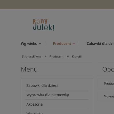
Wg wieku
Producent
Zabawki dla dzi
»
»
Strona główna
Producent
Klorofil
Menu
Opc
Produc
Zabawki dla dzieci
Wyprawka dla niemowląt
Nowość
Akcesoria
Wg wieku