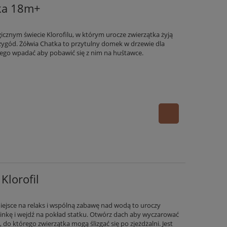
tka 18m+
cznym świecie Klorofilu, w którym urocze zwierzątka żyją
zygód. Żółwia Chatka to przytulny domek w drzewie dla
 niego wpadać aby pobawić się z nim na huśtawce.
Klorofil
iejsce na relaks i wspólną zabawę nad wodą to uroczy
binkę i wejdź na pokład statku. Otwórz dach aby wyczarować
, do którego zwierzątka mogą ślizgać się po zjeżdżalni. Jest