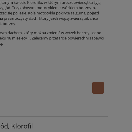
cznym świecie Klorofilu, w którym urocze zwierzątka żyją
 przygód. Trzykołowym motocyklem z wózkiem bocznym,
zać się po lesie. Koła motocykla pokryte są gumą, pojazd
a przezroczysty dach, który jeżeli więcej zwierzątek chce
ek boczny.
anym dachem, który można zmienić w wózek boczny, jedno
ieku 18 miesięcy +. Zalecamy przetarcie powierzchni zabawki
ą.
d, Klorofil