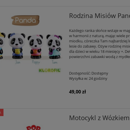
Rodzina Misiów Pand
Każdego ranka słońce wstaje w magi
w harmonii z naturą, mając wiele p
miodku, córeczka Tam najbardziej lu
lesie do zabawy. Ożyw rodzinę misi
dla dzieci w wieku 18 miesięcy +. De
powierzchni zabawki wodą z mydłem 
Dostępność:
Dostępny
Wysyłka w:
24 godziny
49,00 zł
A
Motocykl z Wózkiem 