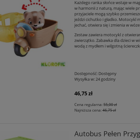
Każdego ranka słońce wstaje w magi
w harmonii z naturą, mając wiele
przyjaciele mogą szybko przemieszc
jeździ cichutko i gładko. Motocykl m
jechać, otwiera się i zmienia w wóz
Zestaw zawiera motocykl z otwier
zwierzątko. Zabawka dla dzieci w w
wodą z mydłem i wilgotną ściereczk
Dostępność:
Dostępny
Wysyłka w:
24 godziny
46,75 zł
Cena regularna:
55,00 zł
Najniższa cena:
46,75 zł
Autobus Pełen Przygó