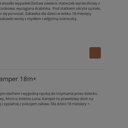
a wszelki wypadek!Zestaw zawiera: stateczek wycieczkowy z
tunkowa, wyciągana drabinka. Pod statkiem ukryte są koła,
 się poruszać. Zabawka dla dzieci w wieku 18 miesięcy
 zabawki wodą z mydłem i wilgotną ściereczką.
Kamper 18m+
m dachem i wygodną rączką do trzymania przez dziecko.
wy, Mors o imieniu Lena.
Kamper to prawdziwy dom na
 i sypialnię z pokojem zabaw. Dla dzieci 18 miesięcy +.