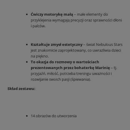
Ćwiczy motorykę małą
– małe elementy do
przyklejenia wymagają precyzji oraz sprawności dłoni
i palców.
Kształtuje zmysł estetyczny
– świat Nebulous Stars
jest znakomicie zaprojektowany, co uwrażliwia dzieci
na piękno.
To okazja do rozmowy o wartościach
prezentowanych przez bohaterkę Marinię
– tj.
przyjaźń, miłość, potrzeba treningu uważności i
rozwijanie swoich pasji (śpiewania).
Skład zestawu:
14 obrazów do utworzenia