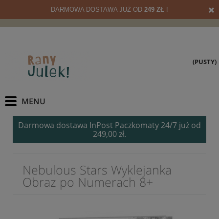
DARMOWA DOSTAWA JUŻ OD
249 ZŁ
!
(PUSTY)
Darmowa dostawa InPost Paczkomaty 24/7 już od
249,00 zł.
Nebulous Stars Wyklejanka
Obraz po Numerach 8+