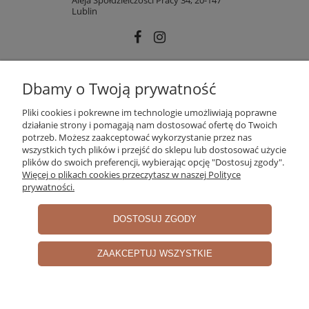
Lublin
INFORMACJE
Dbamy o Twoją prywatność
Pliki cookies i pokrewne im technologie umożliwiają poprawne
działanie strony i pomagają nam dostosować ofertę do Twoich
MOJE KONTO
potrzeb. Możesz zaakceptować wykorzystanie przez nas
wszystkich tych plików i przejść do sklepu lub dostosować użycie
plików do swoich preferencji, wybierając opcję "Dostosuj zgody".
Więcej o plikach cookies przeczytasz w naszej Polityce
PŁATNOŚCI I DOSTAWA
prywatności.
DOSTOSUJ ZGODY
O NAS
ZAAKCEPTUJ WSZYSTKIE
pokaż pełną wersję strony