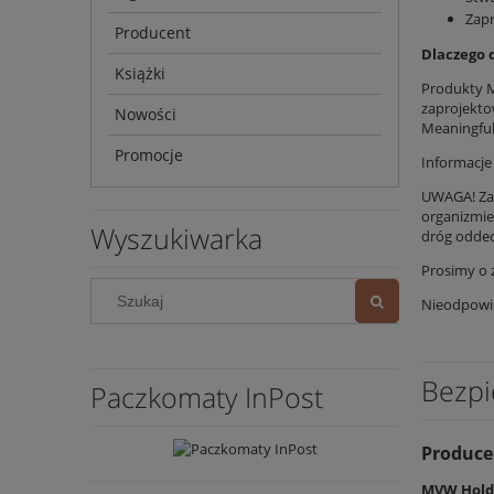
Zapr
Producent
Dlaczego 
Książki
Produkty M
zaprojekto
Nowości
Meaningful 
Promocje
Informacj
UWAGA! Zab
organizmie
Wyszukiwarka
dróg oddec
Prosimy o 
Nieodpowie
Bezpi
Paczkomaty InPost
Produce
MVW Holdi