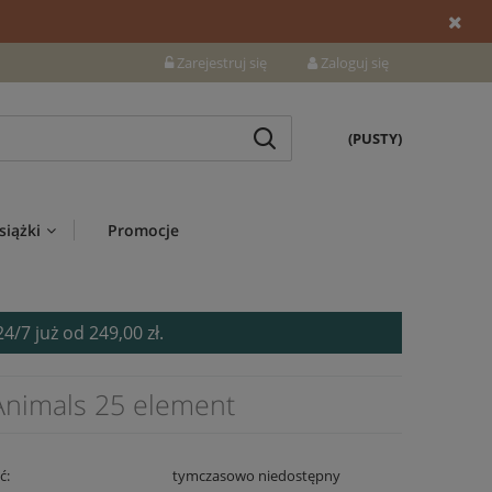
Zarejestruj się
Zaloguj się
(PUSTY)
siążki
Promocje
7 już od 249,00 zł.
Animals 25 element
ć:
tymczasowo niedostępny