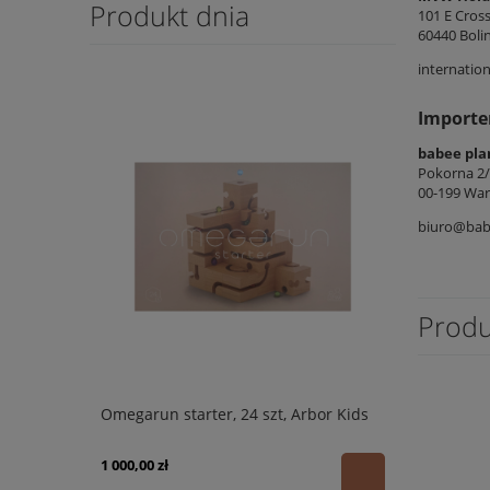
Produkt dnia
101 E Cros
60440 Bolin
internatio
Importe
babee pla
Pokorna 2
00-199 War
biuro@bab
Produ
Omegarun starter, 24 szt, Arbor Kids
1 000,00 zł