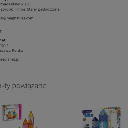
sroads Pkwy STE C
gbrook, Illinois, Stany Zjednoczone
nal@magnatiles.com
r
net
/1517
szawa, Polska
eeplanet.pl
kty powiązane