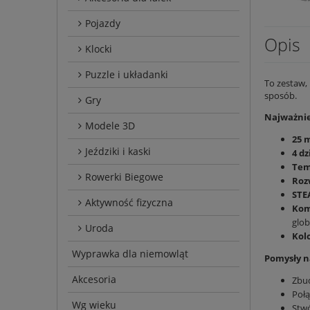
Pojazdy
Opis
Klocki
Puzzle i układanki
To zestaw, 
sposób.
Gry
Najważnie
Modele 3D
25 
Jeździki i kaski
4 dz
Tem
Rowerki Biegowe
Roz
STE
Aktywność fizyczna
Kom
glob
Uroda
Kol
Wyprawka dla niemowląt
Pomysły 
Akcesoria
Zbu
Połą
Wg wieku
Stw