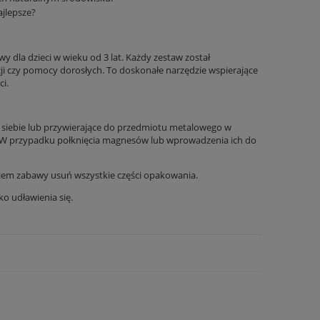
ajlepsze?
 dla dzieci w wieku od 3 lat. Każdy zestaw został
ji czy pomocy dorosłych. To doskonałe narzędzie wspierające
ci.
siebie lub przywierające do przedmiotu metalowego w
 W przypadku połknięcia magnesów lub wprowadzenia ich do
iem zabawy usuń wszystkie części opakowania.
o udławienia się.