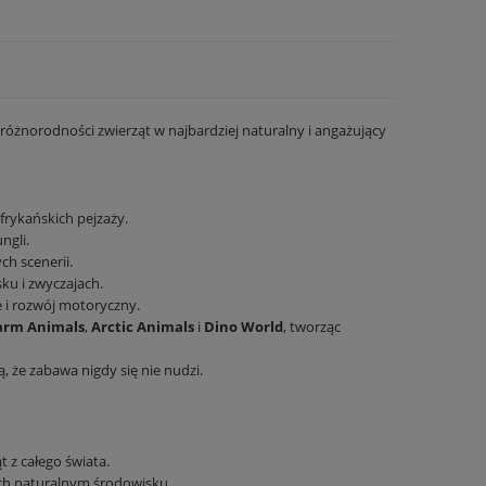
 różnorodności zwierząt w najbardziej naturalny i angażujący
frykańskich pejzaży.
ngli.
ch scenerii.
sku i zwyczajach.
e i rozwój motoryczny.
arm Animals
,
Arctic Animals
i
Dino World
, tworząc
, że zabawa nigdy się nie nudzi.
 z całego świata.
ich naturalnym środowisku.