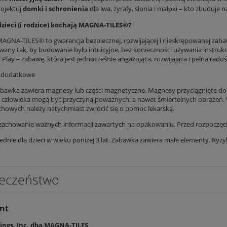
ojektuj
domki i schronienia
dla lwa, żyrafy, słonia i małpki – kto zbuduje n
dzieci (i rodzice) kochają MAGNA-TILES®?
AGNA-TILES® to gwarancja bezpiecznej, rozwijającej i nieskrępowanej zabawy
wany tak, by budowanie było intuicyjne, bez konieczności używania instrukc
Play – zabawę, która jest jednocześnie angażująca, rozwijająca i pełna radoś
e dodatkowe
awka zawiera magnesy lub części magnetyczne. Magnesy przyciągnięte do 
 człowieka mogą być przyczyną poważnych, a nawet śmiertelnych obrażeń.
howych należy natychmiast zwrócić się o pomoc lekarską.
zachowanie ważnych informacji zawartych na opakowaniu. Przed rozpoczęc
dnie dla dzieci w wieku poniżej 3 lat. Zabawka zawiera małe elementy. Ryzyk
eczeństwo
nt
ngs, Inc. dba MAGNA-TILES