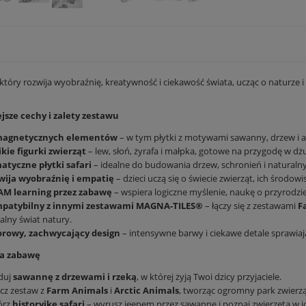
który rozwija wyobraźnię, kreatywność i ciekawość świata, ucząc o naturze i
jsze cechy i zalety zestawu
magnetycznych elementów
– w tym płytki z motywami sawanny, drzew i a
ikie figurki zwierząt
– lew, słoń, żyrafa i małpka, gotowe na przygodę w dżu
atyczne płytki safari
– idealne do budowania drzew, schronień i naturalny
wija wyobraźnię i empatię
– dzieci uczą się o świecie zwierząt, ich środowi
AM learning przez zabawę
– wspiera logiczne myślenie, naukę o przyrodzi
patybilny z innymi zestawami MAGNA-TILES®
– łączy się z zestawami
F
alny świat natury.
orowy, zachwycający design
– intensywne barwy i ciekawe detale sprawiają
na zabawę
duj
sawannę z drzewami i rzeką
, w której żyją Twoi dzicy przyjaciele.
cz zestaw z
Farm Animals
i
Arctic Animals
, tworząc ogromny park zwierząt
órz
historyjkę safari
– wyrusz jeepem przez sawannę i poznaj zwierzęta w 