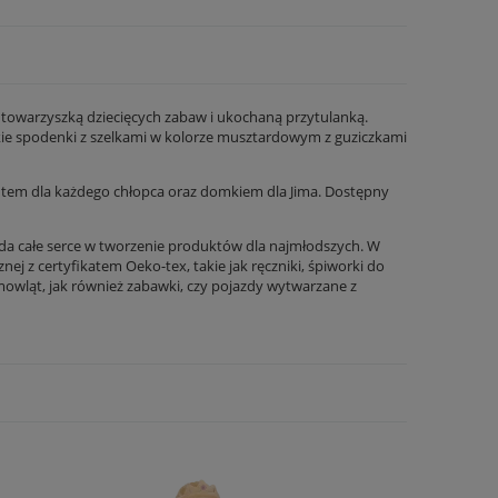
ą towarzyszką dziecięcych zabaw i ukochaną przytulanką.
ie spodenki z szelkami w kolorze musztardowym z guziczkami
tem dla każdego chłopca oraz domkiem dla Jima. Dostępny
ada całe serce w tworzenie produktów dla najmłodszych. W
nej z certyfikatem Oeko-tex, takie jak ręczniki, śpiworki do
mowląt, jak również zabawki, czy pojazdy wytwarzane z