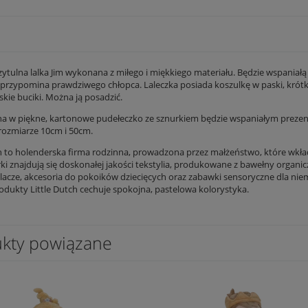
rzytulna lalka Jim wykonana z miłego i miękkiego materiału. Będzie wspaniał
rzypomina prawdziwego chłopca. Laleczka posiada koszulkę w paski, krótk
skie buciki. Można ją posadzić.
 w piękne, kartonowe pudełeczko ze sznurkiem będzie wspaniałym prezen
rozmiarze 10cm i 50cm.
ch to holenderska firma rodzinna, prowadzona przez małżeństwo, które wkł
ki znajdują się doskonałej jakości tekstylia, produkowane z bawełny organicz
ulacze, akcesoria do pokoików dziecięcych oraz zabawki sensoryczne dla nie
odukty Little Dutch cechuje spokojna, pastelowa kolorystyka.
kty powiązane