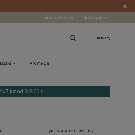
Zarejestruj się
Zaloguj się
(PUSTY)
siążki
Promocje
7 już od 249,00 zł.
ć:
tymczasowo niedostępny