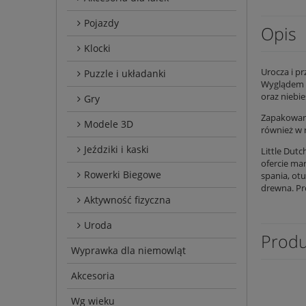
Pojazdy
Opis
Klocki
Urocza i p
Puzzle i układanki
Wyglądem p
oraz niebie
Gry
Zapakowana
Modele 3D
również w 
Jeździki i kaski
Little Dut
ofercie mar
Rowerki Biegowe
spania, ot
drewna. Pr
Aktywność fizyczna
Uroda
Produ
Wyprawka dla niemowląt
Akcesoria
Wg wieku