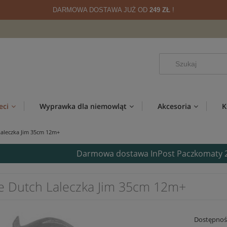
DARMOWA DOSTAWA JUŻ OD
249 ZŁ
!
eci
Wyprawka dla niemowląt
Akcesoria
K
 Laleczka Jim 35cm 12m+
Darmowa dostawa InPost Paczkomaty 24/
tle Dutch Laleczka Jim 35cm 12m+
Dostępnoś