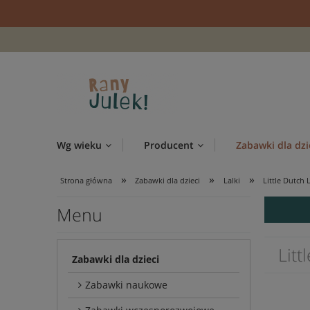
Wg wieku
Producent
Zabawki dla dzi
»
»
»
Strona główna
Zabawki dla dzieci
Lalki
Little Dutch
Menu
Lit
Zabawki dla dzieci
Zabawki naukowe