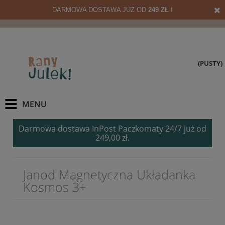
DARMOWA DOSTAWA JUŻ OD
249 ZŁ
!
(PUSTY)
Darmowa dostawa InPost Paczkomaty 24/7 już od
249,00 zł.
Janod Magnetyczna Układanka
Kosmos 3+