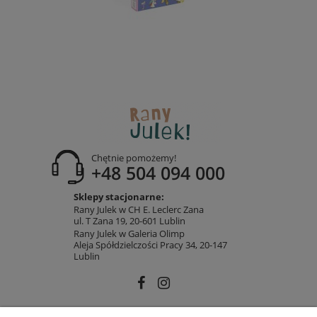
Chętnie pomożemy!
+48 504 094 000
Sklepy stacjonarne:
Rany Julek w CH E. Leclerc Zana
ul. T Zana 19, 20-601 Lublin
Rany Julek w Galeria Olimp
Aleja Spółdzielczości Pracy 34, 20-147
Lublin