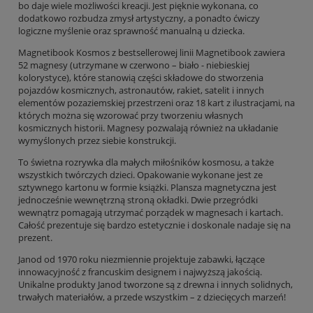
bo daje wiele możliwości kreacji. Jest pięknie wykonana, co
dodatkowo rozbudza zmysł artystyczny, a ponadto ćwiczy
logiczne myślenie oraz sprawność manualną u dziecka.
Magnetibook Kosmos z bestsellerowej linii Magnetibook zawiera
52 magnesy (utrzymane w czerwono – biało - niebieskiej
kolorystyce), które stanowią części składowe do stworzenia
pojazdów kosmicznych, astronautów, rakiet, satelit i innych
elementów pozaziemskiej przestrzeni oraz 18 kart z ilustracjami, na
których można się wzorować przy tworzeniu własnych
kosmicznych historii. Magnesy pozwalają również na układanie
wymyślonych przez siebie konstrukcji.
To świetna rozrywka dla małych miłośników kosmosu, a także
wszystkich twórczych dzieci. Opakowanie wykonane jest ze
sztywnego kartonu w formie książki. Plansza magnetyczna jest
jednocześnie wewnętrzną stroną okładki. Dwie przegródki
wewnątrz pomagają utrzymać porządek w magnesach i kartach.
Całość prezentuje się bardzo estetycznie i doskonale nadaje się na
prezent.
Janod od 1970 roku niezmiennie projektuje zabawki, łączące
innowacyjność z francuskim designem i najwyższą jakością.
Unikalne produkty Janod tworzone są z drewna i innych solidnych,
trwałych materiałów, a przede wszystkim – z dziecięcych marzeń!