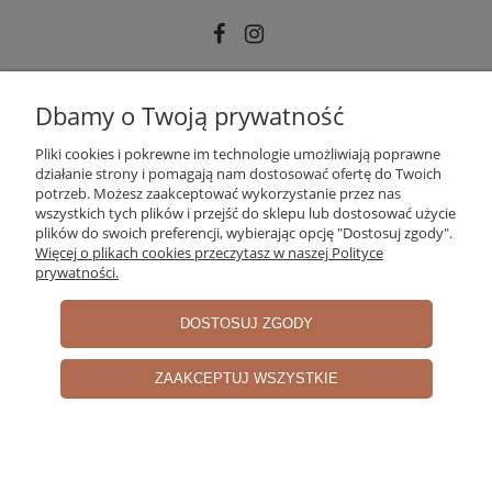
INFORMACJE
Dbamy o Twoją prywatność
Pliki cookies i pokrewne im technologie umożliwiają poprawne
działanie strony i pomagają nam dostosować ofertę do Twoich
MOJE KONTO
potrzeb. Możesz zaakceptować wykorzystanie przez nas
wszystkich tych plików i przejść do sklepu lub dostosować użycie
plików do swoich preferencji, wybierając opcję "Dostosuj zgody".
Więcej o plikach cookies przeczytasz w naszej Polityce
PŁATNOŚCI I DOSTAWA
prywatności.
DOSTOSUJ ZGODY
O NAS
ZAAKCEPTUJ WSZYSTKIE
pokaż pełną wersję strony
Sklep internetowy Shoper.pl