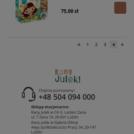
75,00 zł
«
»
1
2
3
4
Chętnie pomożemy!
+48 504 094 000
Sklepy stacjonarne:
Rany Julek w CH E. Leclerc Zana
ul. T Zana 19, 20-601 Lublin
Rany Julek w Galeria Olimp
Aleja Spółdzielczości Pracy 34, 20-147
Lublin